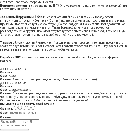
Жесткость обратной стороны
низкая
Пенополиуретан
- или сокращенно ППУ. Это материал, традиционно используемый при
изготовлении мебели
Зависимый пружинный блок
- классический блок из связанных между собой
пятивитковых пружин «Боннель» (Bonnel) является самым распространенным в мире.
Пружины имеют биконусную конструкцию, т.е. радиус витка сначала последовательно
уменьшается, затем увеличивается. Такая форма обеспечивает равномерное
распределение нагрузки, при этом отсутствует соприкосновение витков, трение и шум.
Такая система пружин является самой жесткой и ортопедической.
Термовойлок
- плотный материал. Используем в матрасе для изоляции пружинного
блока от других мягких наполнителей. Это позволяет обеспечить их защиту, сохранить их
износа и значительно увеличить срок службы матраса.
Короб из ППУ
- состоит из пенополиуретана толщиной 4 см. Поддерживает форму
матраса.
Дата:
2013-05-13
Оценка:
ФИО:
Анна
Отзыв:
Купили этот матрас неделю назад. Мягкий и комфортный)
Дата:
2015-03-06
Оценка:
ФИО:
Файрушина М.Ю.
Отзыв:
Искали матрас подешевле в сад, решили взять этот, т.к цена/качество устроило.
Через пару месяцев закажем какой-нибудь двуспальный вариант уже домой) Спасибо
Общий рейтинг товара:
5
/5 основан на
2
отзывах покупателей
Вы можете оставить свой отзыв
Оценка:
ФИО:
Отзыв: