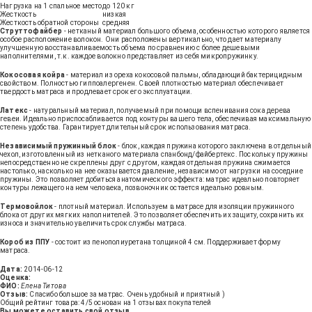
Нагрузка на 1 спальное место
до 120 кг
Жесткость
низкая
Жесткость обратной стороны
средняя
Струттофайбер
- нетканый материал большого объема, особенностью которого является
особое расположение волокон. Они расположены вертикально, что дает материалу
улучшенную восстанавливаемость объема по сравнению с более дешевыми
наполнителями, т.к. каждое волокно представляет из себя микропружинку.
Кокосовая койра
- материал из ореха кокосовой пальмы, обладающий бактерицидным
свойством. Полностью гиппоалергенен. Своей плотностью материал обеспечивает
твердость матраса и продлевает срок его эксплуатации.
Латекс
- натуральный материал, получаемый при помощи вспенивания сока дерева
гевеи. Идеально приспосабливается под контуры вашего тела, обеспечивая максимальную
степень удобства. Гарантирует длительный срок использования матраса.
Независимый пружинный блок
- блок, каждая пружина которого заключена в отдельный
чехол, изготовленный из нетканого материала спанбонд/файбертекс. Поскольку пружины
непосредственно не скреплены друг с другом, каждая отдельная пружина сжимается
настолько, насколько на нее оказывается давление, независимо от нагрузки на соседние
пружины. Это позволяет добиться анатомического эффекта: матрас идеально повторяет
контуры лежащего на нем человека, позвоночник остается идеально ровным.
Термовойлок
- плотный материал. Используем в матрасе для изоляции пружинного
блока от других мягких наполнителей. Это позволяет обеспечить их защиту, сохранить их
износа и значительно увеличить срок службы матраса.
Короб из ППУ
- состоит из пенополиуретана толщиной 4 см. Поддерживает форму
матраса.
Дата:
2014-06-12
Оценка:
ФИО:
Елена Титова
Отзыв:
Спасибо большое за матрас. Очень удобный и приятный )
Общий рейтинг товара:
4
/5 основан на
1
отзывах покупателей
Вы можете оставить свой отзыв