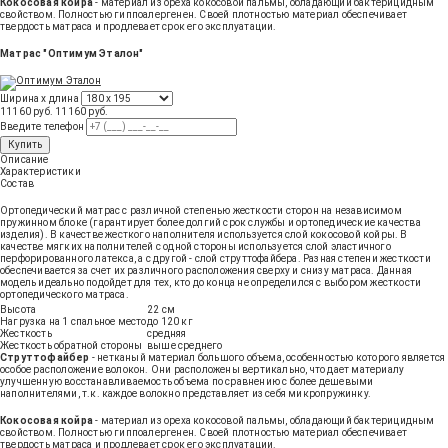
Кокосовая койра
- материал из ореха кокосовой пальмы, обладающий бактерицидным
свойством. Полностью гиппоалергенен. Своей плотностью материал обеспечивает
твердость матраса и продлевает срок его эксплуатации.
Матрас "Оптимум Эталон"
Ширина х длина
11160 руб.
11160
руб
.
Введите телефон
Купить
Описание
Характеристики
Состав
Ортопедический матрас с различной степенью жесткости сторон на независимом
пружинном блоке (гарантирует более долгий срок службы и ортопедические качества
изделия). В качестве жесткого наполнителя используется слой кокосовой койры. В
качестве мягких наполнителей с одной стороны используется слой эластичного
перфорированного латекса, а с другой - слой струттофайбера. Разная степени жесткости
обеспечивается за счет их различного расположения сверху и снизу матраса. Данная
модель идеально подойдет для тех, кто до конца не определился с выбором жесткости
ортопедического матраса.
Высота
22 см
Нагрузка на 1 спальное место
до 120 кг
Жесткость
средняя
Жесткость обратной стороны
выше среднего
Струттофайбер
- нетканый материал большого объема, особенностью которого является
особое расположение волокон. Они расположены вертикально, что дает материалу
улучшенную восстанавливаемость объема по сравнению с более дешевыми
наполнителями, т.к. каждое волокно представляет из себя микропружинку.
Кокосовая койра
- материал из ореха кокосовой пальмы, обладающий бактерицидным
свойством. Полностью гиппоалергенен. Своей плотностью материал обеспечивает
твердость матраса и продлевает срок его эксплуатации.