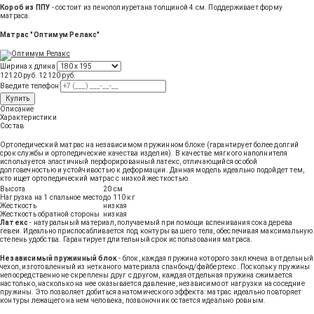
Короб из ППУ
- состоит из пенополиуретана толщиной 4 см. Поддерживает форму
матраса.
Матрас "Оптимум Релакс"
Ширина х длина
12120 руб.
12120
руб
.
Введите телефон
Купить
Описание
Характеристики
Состав
Ортопедический матрас на независимом пружинном блоке (гарантирует более долгий
срок службы и ортопедические качества изделия). В качестве мягкого наполнителя
используется эластичный перфорированный латекс, отличающийся особой
долговечностью и устойчивостью к деформации. Данная модель идеально подойдет тем,
кто ищет ортопедический матрас с низкой жесткостью.
Высота
20 см
Нагрузка на 1 спальное место
до 110 кг
Жесткость
низкая
Жесткость обратной стороны
низкая
Латекс
- натуральный материал, получаемый при помощи вспенивания сока дерева
гевеи. Идеально приспосабливается под контуры вашего тела, обеспечивая максимальную
степень удобства. Гарантирует длительный срок использования матраса.
Независимый пружинный блок
- блок, каждая пружина которого заключена в отдельный
чехол, изготовленный из нетканого материала спанбонд/файбертекс. Поскольку пружины
непосредственно не скреплены друг с другом, каждая отдельная пружина сжимается
настолько, насколько на нее оказывается давление, независимо от нагрузки на соседние
пружины. Это позволяет добиться анатомического эффекта: матрас идеально повторяет
контуры лежащего на нем человека, позвоночник остается идеально ровным.