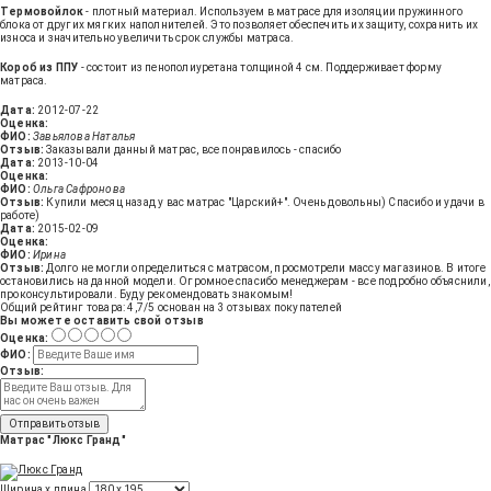
Термовойлок
- плотный материал. Используем в матрасе для изоляции пружинного
блока от других мягких наполнителей. Это позволяет обеспечить их защиту, сохранить их
износа и значительно увеличить срок службы матраса.
Короб из ППУ
- состоит из пенополиуретана толщиной 4 см. Поддерживает форму
матраса.
Дата:
2012-07-22
Оценка:
ФИО:
Завьялова Наталья
Отзыв:
Заказывали данный матрас, все понравилось - спасибо
Дата:
2013-10-04
Оценка:
ФИО:
Ольга Сафронова
Отзыв:
Купили месяц назад у вас матрас "Царский+". Очень довольны) Спасибо и удачи в
работе)
Дата:
2015-02-09
Оценка:
ФИО:
Ирина
Отзыв:
Долго не могли определиться с матрасом, просмотрели массу магазинов. В итоге
остановились на данной модели. Огромное спасибо менеджерам - все подробно объяснили,
проконсультировали. Буду рекомендовать знакомым!
Общий рейтинг товара:
4,7
/5 основан на
3
отзывах покупателей
Вы можете оставить свой отзыв
Оценка:
ФИО:
Отзыв:
Отправить отзыв
Матрас "Люкс Гранд"
Ширина х длина