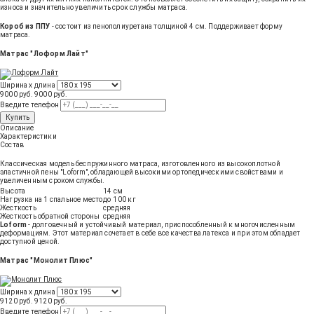
износа и значительно увеличить срок службы матраса.
Короб из ППУ
- состоит из пенополиуретана толщиной 4 см. Поддерживает форму
матраса.
Матрас "Лоформ Лайт"
Ширина х длина
9000 руб.
9000
руб
.
Введите телефон
Купить
Описание
Характеристики
Состав
Классическая модель беспружинного матраса, изготовленного из высокоплотной
эластичной пены "Loform", обладающей высокими ортопедическими свойствами и
увеличенным сроком службы.
Высота
14 см
Нагрузка на 1 спальное место
до 100 кг
Жесткость
средняя
Жесткость обратной стороны
средняя
Loform
- долговечный и устойчивый материал, приспособленный к многочисленным
деформациям. Этот материал сочетает в себе все качества латекса и при этом обладает
доступной ценой.
Матрас "Монолит Плюс"
Ширина х длина
9120 руб.
9120
руб
.
Введите телефон