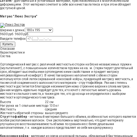
Loform
- долговечный и устойчивый материал, приспособленный к многочисленным
деформациям. Этот материал сочетает в себе все качества латекса и при этом обладает
доступной ценой.
Матрас "Люкс Экстра"
Ширина х длина
9600 руб.
9600
руб
.
Введите телефон
Купить
Описание
Характеристики
Состав
Ортопедический матрас с различной жесткостью сторон на блоке независимых пружин
(мультипакет), с повышенным количеством пружин на кв. м. (гарантирует длительный
срок, обладает высочайшими ортопедическими свойствами и придает матрасу
непревзойденный комфорт). В качестве верхних наполнителей с обеих сторон
используются слой латексированной кокосовой койры, придающей матрасу жесткость, а
также слой современного волокнистого материала - струттофайбера. Разная степень
жесткости достигается благодаря несимметричному строению верхних слоев матраса.
Данная модель идеально подойдет для тех, кто хочет с легкостью менять уровень
жесткости спального места, а также для тех, кто до конца не определился с выбором
жесткости ортопедического матраса.
Высота
22 см
Нагрузка на 1 спальное место
до 130 кг
Жесткость
средняя
Жесткость обратной стороны
выше среднего
Струттофайбер
- нетканый материал большого объема, особенностью которого является
особое расположение волокон. Они расположены вертикально, что дает материалу
улучшенную восстанавливаемость объема по сравнению с более дешевыми
наполнителями, т.к. каждое волокно представляет из себя микропружинку.
Кокосовая койра
- материал из ореха кокосовой пальмы, обладающий бактерицидным