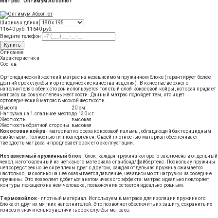
Матрас "Оптимум Абсолют"
Ширина х длина
11640 руб.
11640
руб
.
Введите телефон
Купить
Описание
Характеристики
Состав
Ортопедический жесткий матрас на независимом пружинном блоке (гарантирует более
долгий срок службы и ортопедические качества изделия). В качестве верхнего
наполнителя с обеих сторон используется толстый слой кокосовой койры, которая придает
матрасу высокую степень жесткости. Данный матрас подойдет тем, кто ищет
ортопедический матрас высокой жесткости.
Высота
20 см
Нагрузка на 1 спальное место
до 130 кг
Жесткость
высокая
Жесткость обратной стороны
высокая
Кокосовая койра
- материал из ореха кокосовой пальмы, обладающий бактерицидным
свойством. Полностью гиппоалергенен. Своей плотностью материал обеспечивает
твердость матраса и продлевает срок его эксплуатации.
Независимый пружинный блок
- блок, каждая пружина которого заключена в отдельный
чехол, изготовленный из нетканого материала спанбонд/файбертекс. Поскольку пружины
непосредственно не скреплены друг с другом, каждая отдельная пружина сжимается
настолько, насколько на нее оказывается давление, независимо от нагрузки на соседние
пружины. Это позволяет добиться анатомического эффекта: матрас идеально повторяет
контуры лежащего на нем человека, позвоночник остается идеально ровным.
Термовойлок
- плотный материал. Используем в матрасе для изоляции пружинного
блока от других мягких наполнителей. Это позволяет обеспечить их защиту, сохранить их
износа и значительно увеличить срок службы матраса.