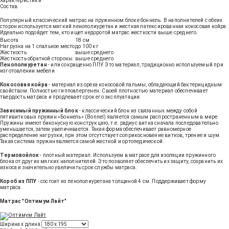
Характеристики
Состав
Популярный классический матрас на пружинном блоке боннель. В наполнителей с обеих
сторон используется мягкий пенополиуретан и жесткая латексированная кокосовая койра.
Идеально подойдет тем, кто ищет недорогой матрас жесткости выше среднего.
Высота
18 см
Нагрузка на 1 спальное место
до 100 кг
Жесткость
выше среднего
Жесткость обратной стороны
выше среднего
Пенополиуретан
- или сокращенно ППУ. Это материал, традиционно используемый при
изготовлении мебели
Кокосовая койра
- материал из ореха кокосовой пальмы, обладающий бактерицидным
свойством. Полностью гиппоалергенен. Своей плотностью материал обеспечивает
твердость матраса и продлевает срок его эксплуатации.
Зависимый пружинный блок
- классический блок из связанных между собой
пятивитковых пружин «Боннель» (Bonnel) является самым распространенным в мире.
Пружины имеют биконусную конструкцию, т.е. радиус витка сначала последовательно
уменьшается, затем увеличивается. Такая форма обеспечивает равномерное
распределение нагрузки, при этом отсутствует соприкосновение витков, трение и шум.
Такая система пружин является самой жесткой и ортопедической.
Термовойлок
- плотный материал. Используем в матрасе для изоляции пружинного
блока от других мягких наполнителей. Это позволяет обеспечить их защиту, сохранить их
износа и значительно увеличить срок службы матраса.
Короб из ППУ
- состоит из пенополиуретана толщиной 4 см. Поддерживает форму
матраса.
Матрас "Оптимум Лайт"
Ширина х длина