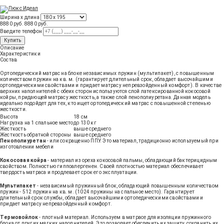
Ширина х длина
8880 руб.
8880
руб
.
Введите телефон
Купить
Описание
Характеристики
Состав
Ортопедический матрас на блоке независимых пружин (мультипакет), с повышенным
количеством пружин на кв. м. (гарантирует длительный срок, обладает высочайшими
ортопедическими свойствами и придает матрасу непревзойденный комфорт). В качестве
верхних наполнителей с обеих сторон используются слой латексированной кокосовой
койры, придающей матрасу жесткость, а также слой пенополиуретана. Данная модель
идеально подойдет для тех, кто ищет ортопедический матрас с повышенной степенью
жесткости.
Высота
18 см
Нагрузка на 1 спальное место
до 130 кг
Жесткость
выше среднего
Жесткость обратной стороны
выше среднего
Пенополиуретан
- или сокращенно ППУ. Это материал, традиционно используемый при
изготовлении мебели
Кокосовая койра
- материал из ореха кокосовой пальмы, обладающий бактерицидным
свойством. Полностью гиппоалергенен. Своей плотностью материал обеспечивает
твердость матраса и продлевает срок его эксплуатации.
Мультипакет
- независимый пружинный блок, обладающий повышенным количеством
пружин - 512 пружин на кв. м. (1024 пружины на спальное место). Гарантирует
длительный срок службы, обладает высочайшими ортопедическими свойствами и
придает матрасу непревзойденный комфорт.
Термовойлок
- плотный материал. Используем в матрасе для изоляции пружинного
блока от других мягких наполнителей. Это позволяет обеспечить их защиту, сохранить их