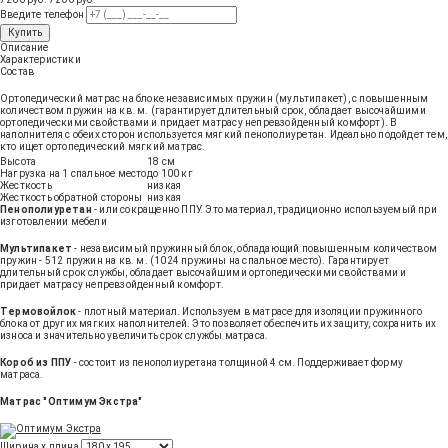
Введите телефон
Купить
Описание
Характеристики
Состав
Ортопедический матрас на блоке независимых пружин (мультипакет), с повышенным
количеством пружин на кв. м. (гарантирует длительный срок, обладает высочайшими
ортопедическими свойствами и придает матрасу непревзойденный комфорт). В
наполнителя с обеих сторон используется мягкий пенополиуретан. Идеально подойдет тем,
кто ищет ортопедический мягкий матрас.
Высота
18 см
Нагрузка на 1 спальное место
до 100 кг
Жесткость
низкая
Жесткость обратной стороны
низкая
Пенополиуретан
- или сокращенно ППУ. Это материал, традиционно используемый при
изготовлении мебели
Мультипакет
- независимый пружинный блок, обладающий повышенным количеством
пружин - 512 пружин на кв. м. (1024 пружины на спальное место). Гарантирует
длительный срок службы, обладает высочайшими ортопедическими свойствами и
придает матрасу непревзойденный комфорт.
Термовойлок
- плотный материал. Используем в матрасе для изоляции пружинного
блока от других мягких наполнителей. Это позволяет обеспечить их защиту, сохранить их
износа и значительно увеличить срок службы матраса.
Короб из ППУ
- состоит из пенополиуретана толщиной 4 см. Поддерживает форму
матраса.
Матрас "Оптимум Экстра"
Ширина х длина