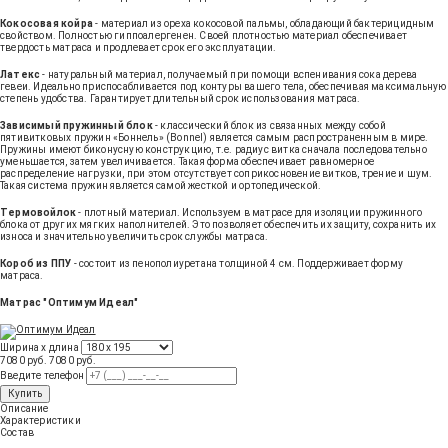
Кокосовая койра
- материал из ореха кокосовой пальмы, обладающий бактерицидным
свойством. Полностью гиппоалергенен. Своей плотностью материал обеспечивает
твердость матраса и продлевает срок его эксплуатации.
Латекс
- натуральный материал, получаемый при помощи вспенивания сока дерева
гевеи. Идеально приспосабливается под контуры вашего тела, обеспечивая максимальную
степень удобства. Гарантирует длительный срок использования матраса.
Зависимый пружинный блок
- классический блок из связанных между собой
пятивитковых пружин «Боннель» (Bonnel) является самым распространенным в мире.
Пружины имеют биконусную конструкцию, т.е. радиус витка сначала последовательно
уменьшается, затем увеличивается. Такая форма обеспечивает равномерное
распределение нагрузки, при этом отсутствует соприкосновение витков, трение и шум.
Такая система пружин является самой жесткой и ортопедической.
Термовойлок
- плотный материал. Используем в матрасе для изоляции пружинного
блока от других мягких наполнителей. Это позволяет обеспечить их защиту, сохранить их
износа и значительно увеличить срок службы матраса.
Короб из ППУ
- состоит из пенополиуретана толщиной 4 см. Поддерживает форму
матраса.
Матрас "Оптимум Идеал"
Ширина х длина
7080 руб.
7080
руб
.
Введите телефон
Купить
Описание
Характеристики
Состав