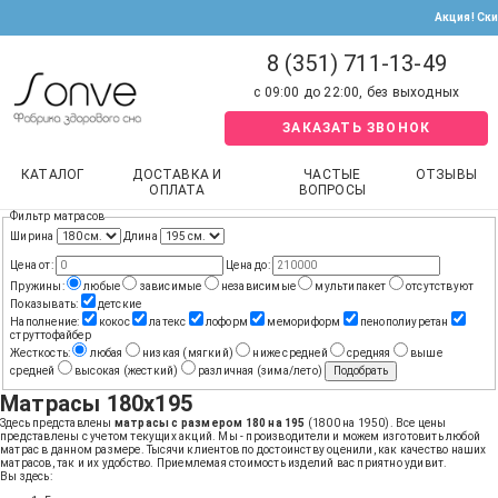
Акция! Ск
8 (351) 711-13-49
с 09:00 до 22:00, без выходных
ЗАКАЗАТЬ ЗВОНОК
КАТАЛОГ
ДОСТАВКА И
ЧАСТЫЕ
ОТЗЫВЫ
ОПЛАТА
ВОПРОСЫ
Фильтр матрасов
Ширина
Длина
Цена от:
Цена до:
Пружины:
любые
зависимые
независимые
мультипакет
отсутствуют
Показывать:
детские
Наполнение:
кокос
латекс
лоформ
мемориформ
пенополиуретан
струттофайбер
Жесткость:
любая
низкая (мягкий)
ниже средней
средняя
выше
средней
высокая (жесткий)
различная (зима/лето)
Подобрать
Матрасы 180х195
Здесь представлены
матрасы с размером 180 на 195
(1800 на 1950). Все цены
представлены с учетом текущих акций. Мы - производители и можем изготовить любой
матрас в данном размере. Тысячи клиентов по достоинству оценили, как качество наших
матрасов, так и их удобство. Приемлемая стоимость изделий вас приятно удивит.
Вы здесь: