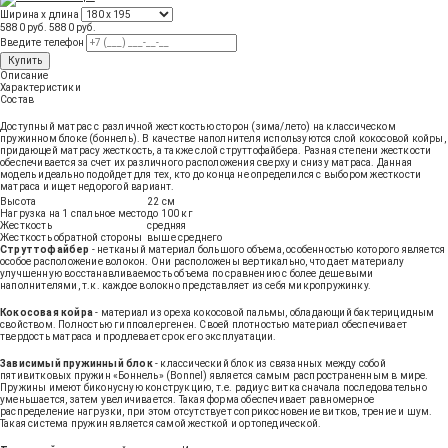
Ширина х длина
5880 руб.
5880
руб
.
Введите телефон
Купить
Описание
Характеристики
Состав
Доступный матрас с различной жесткостью сторон (зима/лето) на классическом
пружинном блоке (боннель). В качестве наполнителя используются слой кокосовой койры,
придающей матрасу жесткость, а также слой струттофайбера. Разная степени жесткости
обеспечивается за счет их различного расположения сверху и снизу матраса. Данная
модель идеально подойдет для тех, кто до конца не определился с выбором жесткости
матраса и ищет недорогой вариант.
Высота
22 см
Нагрузка на 1 спальное место
до 100 кг
Жесткость
средняя
Жесткость обратной стороны
выше среднего
Струттофайбер
- нетканый материал большого объема, особенностью которого является
особое расположение волокон. Они расположены вертикально, что дает материалу
улучшенную восстанавливаемость объема по сравнению с более дешевыми
наполнителями, т.к. каждое волокно представляет из себя микропружинку.
Кокосовая койра
- материал из ореха кокосовой пальмы, обладающий бактерицидным
свойством. Полностью гиппоалергенен. Своей плотностью материал обеспечивает
твердость матраса и продлевает срок его эксплуатации.
Зависимый пружинный блок
- классический блок из связанных между собой
пятивитковых пружин «Боннель» (Bonnel) является самым распространенным в мире.
Пружины имеют биконусную конструкцию, т.е. радиус витка сначала последовательно
уменьшается, затем увеличивается. Такая форма обеспечивает равномерное
распределение нагрузки, при этом отсутствует соприкосновение витков, трение и шум.
Такая система пружин является самой жесткой и ортопедической.