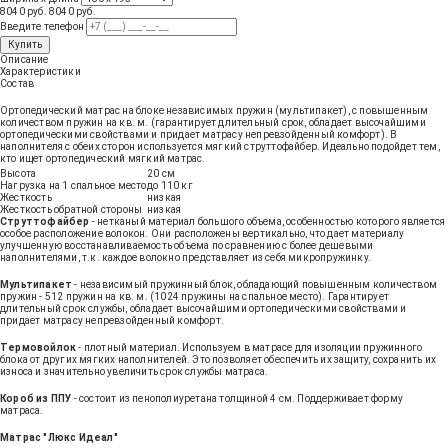
8040 руб.
8040
руб
.
Введите телефон
Купить
Описание
Характеристики
Состав
Ортопедический матрас на блоке независимых пружин (мультипакет), с повышенным
количеством пружин на кв. м. (гарантирует длительный срок, обладает высочайшими
ортопедическими свойствами и придает матрасу непревзойденный комфорт). В
наполнителя с обеих сторон используется мягкий струттофайбер. Идеально подойдет тем,
кто ищет ортопедический мягкий матрас.
Высота
20 см
Нагрузка на 1 спальное место
до 110 кг
Жесткость
низкая
Жесткость обратной стороны
низкая
Струттофайбер
- нетканый материал большого объема, особенностью которого является
особое расположение волокон. Они расположены вертикально, что дает материалу
улучшенную восстанавливаемость объема по сравнению с более дешевыми
наполнителями, т.к. каждое волокно представляет из себя микропружинку.
Мультипакет
- независимый пружинный блок, обладающий повышенным количеством
пружин - 512 пружин на кв. м. (1024 пружины на спальное место). Гарантирует
длительный срок службы, обладает высочайшими ортопедическими свойствами и
придает матрасу непревзойденный комфорт.
Термовойлок
- плотный материал. Используем в матрасе для изоляции пружинного
блока от других мягких наполнителей. Это позволяет обеспечить их защиту, сохранить их
износа и значительно увеличить срок службы матраса.
Короб из ППУ
- состоит из пенополиуретана толщиной 4 см. Поддерживает форму
матраса.
Матрас "Люкс Идеал"