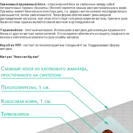
Зависимый пружинный блок
- классический блок из связанных между собой
пятивитковых пружин «Боннель» (Bonnel) является самым распространенным в мире.
Пружины имеют биконусную конструкцию, т.е. радиус витка сначала последовательно
уменьшается, затем увеличивается. Такая форма обеспечивает равномерное
распределение нагрузки, при этом отсутствует соприкосновение витков, трение и шум.
Такая система пружин является самой жесткой и ортопедической.
Термовойлок
- плотный материал. Используем в матрасе для изоляции пружинного
блока от других мягких наполнителей. Это позволяет обеспечить их защиту, сохранить их
износа и значительно увеличить срок службы матраса.
Короб из ППУ
- состоит из пенополиуретана толщиной 4 см. Поддерживает форму
матраса.
Матрас "Классик Идеал"