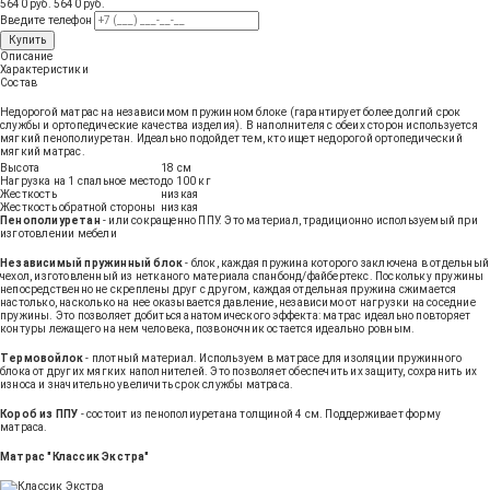
5640 руб.
5640
руб
.
Введите телефон
Купить
Описание
Характеристики
Состав
Недорогой матрас на независимом пружинном блоке (гарантирует более долгий срок
службы и ортопедические качества изделия). В наполнителя с обеих сторон используется
мягкий пенополиуретан. Идеально подойдет тем, кто ищет недорогой ортопедический
мягкий матрас.
Высота
18 см
Нагрузка на 1 спальное место
до 100 кг
Жесткость
низкая
Жесткость обратной стороны
низкая
Пенополиуретан
- или сокращенно ППУ. Это материал, традиционно используемый при
изготовлении мебели
Независимый пружинный блок
- блок, каждая пружина которого заключена в отдельный
чехол, изготовленный из нетканого материала спанбонд/файбертекс. Поскольку пружины
непосредственно не скреплены друг с другом, каждая отдельная пружина сжимается
настолько, насколько на нее оказывается давление, независимо от нагрузки на соседние
пружины. Это позволяет добиться анатомического эффекта: матрас идеально повторяет
контуры лежащего на нем человека, позвоночник остается идеально ровным.
Термовойлок
- плотный материал. Используем в матрасе для изоляции пружинного
блока от других мягких наполнителей. Это позволяет обеспечить их защиту, сохранить их
износа и значительно увеличить срок службы матраса.
Короб из ППУ
- состоит из пенополиуретана толщиной 4 см. Поддерживает форму
матраса.
Матрас "Классик Экстра"