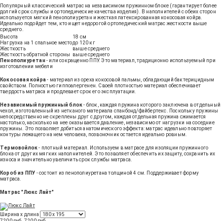
Популярный классический матрас на независимом пружинном блоке (гарантирует более
долгий срок службы и ортопедические качества изделия). В наполнителей с обеих сторон
используется мягкий пенополиуретан и жесткая латексированная кокосовая койра.
Идеально подойдет тем, кто ищет недорогой ортопедический матрас жесткости выше
среднего.
Высота
18 см
Нагрузка на 1 спальное место
до 120 кг
Жесткость
выше среднего
Жесткость обратной стороны
выше среднего
Пенополиуретан
- или сокращенно ППУ. Это материал, традиционно используемый при
изготовлении мебели
Кокосовая койра
- материал из ореха кокосовой пальмы, обладающий бактерицидным
свойством. Полностью гиппоалергенен. Своей плотностью материал обеспечивает
твердость матраса и продлевает срок его эксплуатации.
Независимый пружинный блок
- блок, каждая пружина которого заключена в отдельный
чехол, изготовленный из нетканого материала спанбонд/файбертекс. Поскольку пружины
непосредственно не скреплены друг с другом, каждая отдельная пружина сжимается
настолько, насколько на нее оказывается давление, независимо от нагрузки на соседние
пружины. Это позволяет добиться анатомического эффекта: матрас идеально повторяет
контуры лежащего на нем человека, позвоночник остается идеально ровным.
Термовойлок
- плотный материал. Используем в матрасе для изоляции пружинного
блока от других мягких наполнителей. Это позволяет обеспечить их защиту, сохранить их
износа и значительно увеличить срок службы матраса.
Короб из ППУ
- состоит из пенополиуретана толщиной 4 см. Поддерживает форму
матраса.
Матрас "Люкс Лайт"
Ширина х длина
7200 руб.
7200
руб
.