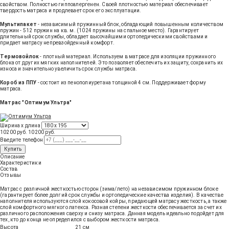
свойством. Полностью гиппоалергенен. Своей плотностью материал обеспечивает
твердость матраса и продлевает срок его эксплуатации.
Мультипакет
- независимый пружинный блок, обладающий повышенным количеством
пружин - 512 пружин на кв. м. (1024 пружины на спальное место). Гарантирует
длительный срок службы, обладает высочайшими ортопедическими свойствами и
придает матрасу непревзойденный комфорт.
Термовойлок
- плотный материал. Используем в матрасе для изоляции пружинного
блока от других мягких наполнителей. Это позволяет обеспечить их защиту, сохранить их
износа и значительно увеличить срок службы матраса.
Короб из ППУ
- состоит из пенополиуретана толщиной 4 см. Поддерживает форму
матраса.
Матрас "Оптимум Ультра"
Ширина х длина
10200 руб.
10200
руб
.
Введите телефон
Купить
Описание
Характеристики
Состав
Отзывы
Матрас с различной жесткостью сторон (зима/лето) на независимом пружинном блоке
(гарантирует более долгий срок службы и ортопедические качества изделия). В качестве
наполнителя используются слой кокосовой койры, придающей матрасу жесткость, а также
слой комфортного мягкого латекса. Разная степени жесткости обеспечивается за счет их
различного расположения сверху и снизу матраса. Данная модель идеально подойдет для
тех, кто до конца не определился с выбором жесткости матраса.
Высота
21 см