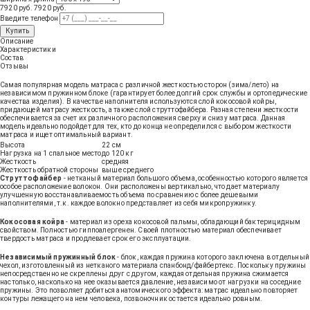
7920 руб.
7920
руб
.
Введите телефон
Купить
Описание
Характеристики
Состав
Отзывы
Самая популярная модель матраса с различной жесткостью сторон (зима/лето) на
независимом пружинном блоке (гарантирует более долгий срок службы и ортопедические
качества изделия). В качестве наполнителя используются слой кокосовой койры,
придающей матрасу жесткость, а также слой струттофайбера. Разная степени жесткости
обеспечивается за счет их различного расположения сверху и снизу матраса. Данная
модель идеально подойдет для тех, кто до конца не определился с выбором жесткости
матраса и ищет оптимальный вариант.
Высота
22 см
Нагрузка на 1 спальное место
до 120 кг
Жесткость
средняя
Жесткость обратной стороны
выше среднего
Струттофайбер
- нетканый материал большого объема, особенностью которого является
особое расположение волокон. Они расположены вертикально, что дает материалу
улучшенную восстанавливаемость объема по сравнению с более дешевыми
наполнителями, т.к. каждое волокно представляет из себя микропружинку.
Кокосовая койра
- материал из ореха кокосовой пальмы, обладающий бактерицидным
свойством. Полностью гиппоалергенен. Своей плотностью материал обеспечивает
твердость матраса и продлевает срок его эксплуатации.
Независимый пружинный блок
- блок, каждая пружина которого заключена в отдельный
чехол, изготовленный из нетканого материала спанбонд/файбертекс. Поскольку пружины
непосредственно не скреплены друг с другом, каждая отдельная пружина сжимается
настолько, насколько на нее оказывается давление, независимо от нагрузки на соседние
пружины. Это позволяет добиться анатомического эффекта: матрас идеально повторяет
контуры лежащего на нем человека, позвоночник остается идеально ровным.