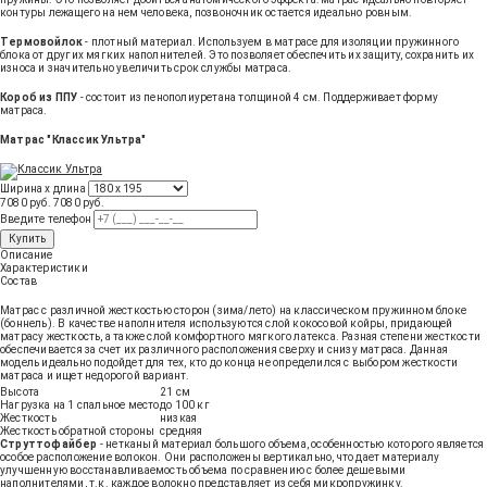
контуры лежащего на нем человека, позвоночник остается идеально ровным.
Термовойлок
- плотный материал. Используем в матрасе для изоляции пружинного
блока от других мягких наполнителей. Это позволяет обеспечить их защиту, сохранить их
износа и значительно увеличить срок службы матраса.
Короб из ППУ
- состоит из пенополиуретана толщиной 4 см. Поддерживает форму
матраса.
Матрас "Классик Ультра"
Ширина х длина
7080 руб.
7080
руб
.
Введите телефон
Купить
Описание
Характеристики
Состав
Матрас с различной жесткостью сторон (зима/лето) на классическом пружинном блоке
(боннель). В качестве наполнителя используются слой кокосовой койры, придающей
матрасу жесткость, а также слой комфортного мягкого латекса. Разная степени жесткости
обеспечивается за счет их различного расположения сверху и снизу матраса. Данная
модель идеально подойдет для тех, кто до конца не определился с выбором жесткости
матраса и ищет недорогой вариант.
Высота
21 см
Нагрузка на 1 спальное место
до 100 кг
Жесткость
низкая
Жесткость обратной стороны
средняя
Струттофайбер
- нетканый материал большого объема, особенностью которого является
особое расположение волокон. Они расположены вертикально, что дает материалу
улучшенную восстанавливаемость объема по сравнению с более дешевыми
наполнителями, т.к. каждое волокно представляет из себя микропружинку.