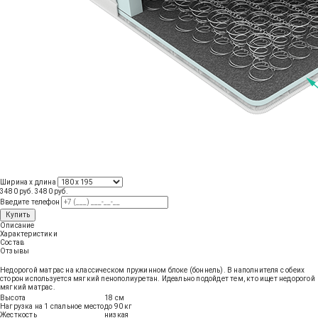
Ширина х длина
3480 руб.
3480
руб
.
Введите телефон
Купить
Описание
Характеристики
Состав
Отзывы
Недорогой матрас на классическом пружинном блоке (боннель). В наполнителя с обеих
сторон используется мягкий пенополиуретан. Идеально подойдет тем, кто ищет недорогой
мягкий матрас.
Высота
18 см
Нагрузка на 1 спальное место
до 90 кг
Жесткость
низкая