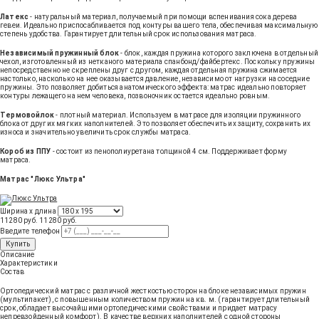
Латекс
- натуральный материал, получаемый при помощи вспенивания сока дерева
гевеи. Идеально приспосабливается под контуры вашего тела, обеспечивая максимальную
степень удобства. Гарантирует длительный срок использования матраса.
Независимый пружинный блок
- блок, каждая пружина которого заключена в отдельный
чехол, изготовленный из нетканого материала спанбонд/файбертекс. Поскольку пружины
непосредственно не скреплены друг с другом, каждая отдельная пружина сжимается
настолько, насколько на нее оказывается давление, независимо от нагрузки на соседние
пружины. Это позволяет добиться анатомического эффекта: матрас идеально повторяет
контуры лежащего на нем человека, позвоночник остается идеально ровным.
Термовойлок
- плотный материал. Используем в матрасе для изоляции пружинного
блока от других мягких наполнителей. Это позволяет обеспечить их защиту, сохранить их
износа и значительно увеличить срок службы матраса.
Короб из ППУ
- состоит из пенополиуретана толщиной 4 см. Поддерживает форму
матраса.
Матрас "Люкс Ультра"
Ширина х длина
11280 руб.
11280
руб
.
Введите телефон
Купить
Описание
Характеристики
Состав
Ортопедический матрас с различной жесткостью сторон на блоке независимых пружин
(мультипакет), с повышенным количеством пружин на кв. м. (гарантирует длительный
срок, обладает высочайшими ортопедическими свойствами и придает матрасу
непревзойденный комфорт). В качестве верхних наполнителей с одной стороны