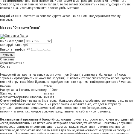
Термовойлок
- плотный материал. Используем в матрасе для изоляции пружинного
блока от других мягких наполнителей. Это позволяет обеспечить их защиту, сохранить их
износа и значительно увеличить срок службы матраса.
Короб из ППУ
- состоит из пенополиуретана толщиной 4 см. Поддерживает форму
матраса.
Матрас "Оптимум Гранд"
Ширина х длина
6480 руб.
6480
руб
.
Введите телефон
Купить
Описание
Характеристики
Состав
Недорогой матрас на независимом пружинном блоке (гарантирует более долгий срок
службы и ортопедические качества изделия). В наполнителя с обеих сторон используется
мягкий струттофайбер. Идеально подойдет тем, кто ищет мягкий ортопедический матрас.
Высота
20 см
Нагрузка на 1 спальное место
до 110 кг
Жесткость
низкая
Жесткость обратной стороны
низкая
Струттофайбер
- нетканый материал большого объема, особенностью которого является
особое расположение волокон. Они расположены вертикально, что дает материалу
улучшенную восстанавливаемость объема по сравнению с более дешевыми
наполнителями, т.к. каждое волокно представляет из себя микропружинку.
Независимый пружинный блок
- блок, каждая пружина которого заключена в отдельный
чехол, изготовленный из нетканого материала спанбонд/файбертекс. Поскольку пружины
непосредственно не скреплены друг с другом, каждая отдельная пружина сжимается
настолько, насколько на нее оказывается давление, независимо от нагрузки на соседние
пружины. Это позволяет добиться анатомического эффекта: матрас идеально повторяет