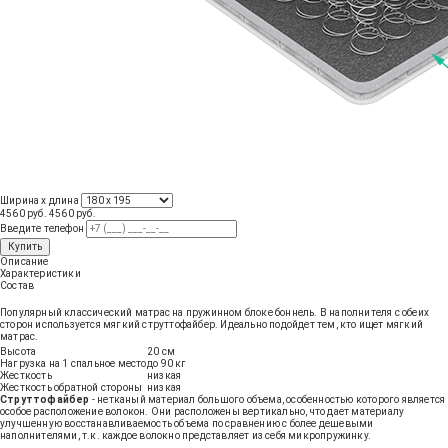
Ширина х длина
4560 руб.
4560
руб
.
Введите телефон
Купить
Описание
Характеристики
Состав
Популярный классический матрас на пружинном блоке боннель. В наполнителя с обеих
сторон используется мягкий струттофайбер. Идеально подойдет тем, кто ищет мягкий
матрас.
Высота
20 см
Нагрузка на 1 спальное место
до 90 кг
Жесткость
низкая
Жесткость обратной стороны
низкая
Струттофайбер
- нетканый материал большого объема, особенностью которого является
особое расположение волокон. Они расположены вертикально, что дает материалу
улучшенную восстанавливаемость объема по сравнению с более дешевыми
наполнителями, т.к. каждое волокно представляет из себя микропружинку.