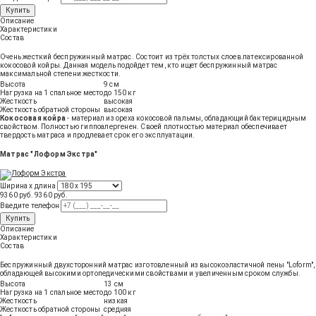
Купить
Описание
Характеристики
Состав
Очень жесткий беспружинный матрас. Состоит из трёх толстых слоев латексированной
кокосовой койры. Данная модель подойдет тем, кто ищет беспружинный матрас
максимальной степени жесткости.
Высота
9 см
Нагрузка на 1 спальное место
до 150 кг
Жесткость
высокая
Жесткость обратной стороны
высокая
Кокосовая койра
- материал из ореха кокосовой пальмы, обладающий бактерицидным
свойством. Полностью гиппоалергенен. Своей плотностью материал обеспечивает
твердость матраса и продлевает срок его эксплуатации.
Матрас "Лоформ Экстра"
Ширина х длина
9360 руб.
9360
руб
.
Введите телефон
Купить
Описание
Характеристики
Состав
Беспружинный двухсторонний матрас изготовленный из высокоэластичной пены "Loform",
обладающей высокими ортопедическими свойствами и увеличенным сроком службы.
Высота
13 см
Нагрузка на 1 спальное место
до 100 кг
Жесткость
низкая
Жесткость обратной стороны
средняя