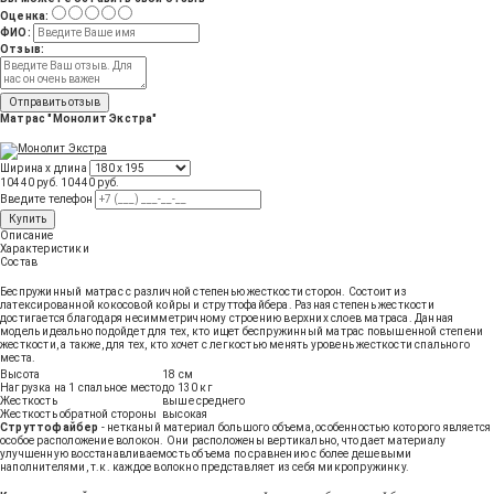
Оценка:
ФИО:
Отзыв:
Отправить отзыв
Матрас "Монолит Экстра"
Ширина х длина
10440 руб.
10440
руб
.
Введите телефон
Купить
Описание
Характеристики
Состав
Беспружинный матрас с различной степенью жесткости сторон. Состоит из
латексированной кокосовой койры и струттофайбера. Разная степень жесткости
достигается благодаря несимметричному строению верхних слоев матраса. Данная
модель идеально подойдет для тех, кто ищет беспружинный матрас повышенной степени
жесткости, а также, для тех, кто хочет с легкостью менять уровень жесткости спального
места.
Высота
18 см
Нагрузка на 1 спальное место
до 130 кг
Жесткость
выше среднего
Жесткость обратной стороны
высокая
Струттофайбер
- нетканый материал большого объема, особенностью которого является
особое расположение волокон. Они расположены вертикально, что дает материалу
улучшенную восстанавливаемость объема по сравнению с более дешевыми
наполнителями, т.к. каждое волокно представляет из себя микропружинку.