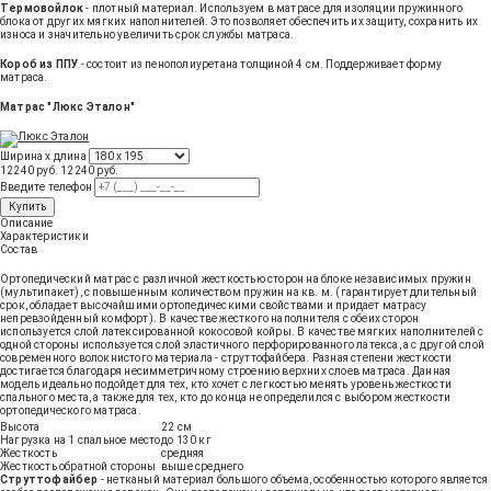
Термовойлок
- плотный материал. Используем в матрасе для изоляции пружинного
блока от других мягких наполнителей. Это позволяет обеспечить их защиту, сохранить их
износа и значительно увеличить срок службы матраса.
Короб из ППУ
- состоит из пенополиуретана толщиной 4 см. Поддерживает форму
матраса.
Матрас "Люкс Эталон"
Ширина х длина
12240 руб.
12240
руб
.
Введите телефон
Купить
Описание
Характеристики
Состав
Ортопедический матрас с различной жесткостью сторон на блоке независимых пружин
(мультипакет), с повышенным количеством пружин на кв. м. (гарантирует длительный
срок, обладает высочайшими ортопедическими свойствами и придает матрасу
непревзойденный комфорт). В качестве жесткого наполнителя с обеих сторон
используется слой латексированной кокосовой койры. В качестве мягких наполнителей с
одной стороны используется слой эластичного перфорированного латекса, а с другой слой
современного волокнистого материала - струттофайбера. Разная степени жесткости
достигается благодаря несимметричному строению верхних слоев матраса. Данная
модель идеально подойдет для тех, кто хочет с легкостью менять уровень жесткости
спального места, а также для тех, кто до конца не определился с выбором жесткости
ортопедического матраса.
Высота
22 см
Нагрузка на 1 спальное место
до 130 кг
Жесткость
средняя
Жесткость обратной стороны
выше среднего
Струттофайбер
- нетканый материал большого объема, особенностью которого является