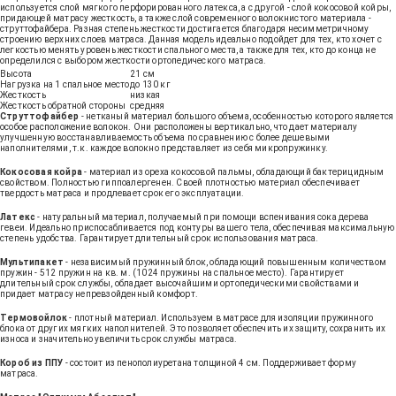
используется слой мягкого перфорированного латекса, а с другой - слой кокосовой койры,
придающей матрасу жесткость, а также слой современного волокнистого материала -
струттофайбера. Разная степень жесткости достигается благодаря несимметричному
строению верхних слоев матраса. Данная модель идеально подойдет для тех, кто хочет с
легкостью менять уровень жесткости спального места, а также для тех, кто до конца не
определился с выбором жесткости ортопедического матраса.
Высота
21 см
Нагрузка на 1 спальное место
до 130 кг
Жесткость
низкая
Жесткость обратной стороны
средняя
Струттофайбер
- нетканый материал большого объема, особенностью которого является
особое расположение волокон. Они расположены вертикально, что дает материалу
улучшенную восстанавливаемость объема по сравнению с более дешевыми
наполнителями, т.к. каждое волокно представляет из себя микропружинку.
Кокосовая койра
- материал из ореха кокосовой пальмы, обладающий бактерицидным
свойством. Полностью гиппоалергенен. Своей плотностью материал обеспечивает
твердость матраса и продлевает срок его эксплуатации.
Латекс
- натуральный материал, получаемый при помощи вспенивания сока дерева
гевеи. Идеально приспосабливается под контуры вашего тела, обеспечивая максимальную
степень удобства. Гарантирует длительный срок использования матраса.
Мультипакет
- независимый пружинный блок, обладающий повышенным количеством
пружин - 512 пружин на кв. м. (1024 пружины на спальное место). Гарантирует
длительный срок службы, обладает высочайшими ортопедическими свойствами и
придает матрасу непревзойденный комфорт.
Термовойлок
- плотный материал. Используем в матрасе для изоляции пружинного
блока от других мягких наполнителей. Это позволяет обеспечить их защиту, сохранить их
износа и значительно увеличить срок службы матраса.
Короб из ППУ
- состоит из пенополиуретана толщиной 4 см. Поддерживает форму
матраса.