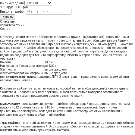
Ширина х длина
8880 руб.
8880
руб
.
Введите телефон
Купить
Описание
Характеристики
Состав
Ортопедический матрас на блоке независимых пружин (мультипакет), с повышенным
количеством пружин на кв. м. (гарантирует длительный срок, обладает высочайшими
ортопедическими свойствами и придает матрасу непревзойденный комфорт). В качестве
верхних наполнителей с обеих сторон используются слой латексированной кокосовой
койры, придающей матрасу жесткость, а также слой пенополиуретана. Данная модель
идеально подойдет для тех, кто ищет ортопедический матрас с повышенной степенью
жесткости.
Высота
18 см
Нагрузка на 1 спальное место
до 130 кг
Жесткость
выше среднего
Жесткость обратной стороны
выше среднего
Пенополиуретан
- или сокращенно ППУ. Это материал, традиционно используемый при
изготовлении мебели
Кокосовая койра
- материал из ореха кокосовой пальмы, обладающий бактерицидным
свойством. Полностью гиппоалергенен. Своей плотностью материал обеспечивает
твердость матраса и продлевает срок его эксплуатации.
Мультипакет
- независимый пружинный блок, обладающий повышенным количеством
пружин - 512 пружин на кв. м. (1024 пружины на спальное место). Гарантирует
длительный срок службы, обладает высочайшими ортопедическими свойствами и
придает матрасу непревзойденный комфорт.
Термовойлок
- плотный материал. Используем в матрасе для изоляции пружинного блока
от других мягких наполнителей. Это позволяет обеспечить их защиту, сохранить их износа
и значительно увеличить срок службы матраса.