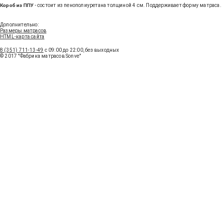
Короб из ППУ
- состоит из пенополиуретана толщиной 4 см. Поддерживает форму матраса.
Получить консультацию
Дополнительно:
Размеры матрасов
HTML-карта сайта
8 (351) 711-13-49
с 09:00 до 22:00, без выходных
© 2017 "Фабрика матрасов Sonve"