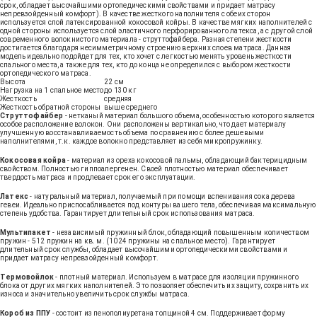
срок, обладает высочайшими ортопедическими свойствами и придает матрасу
непревзойденный комфорт). В качестве жесткого наполнителя с обеих сторон
используется слой латексированной кокосовой койры. В качестве мягких наполнителей с
одной стороны используется слой эластичного перфорированного латекса, а с другой слой
современного волокнистого материала - струттофайбера. Разная степени жесткости
достигается благодаря несимметричному строению верхних слоев матраса. Данная
модель идеально подойдет для тех, кто хочет с легкостью менять уровень жесткости
спального места, а также для тех, кто до конца не определился с выбором жесткости
ортопедического матраса.
Высота
22 см
Нагрузка на 1 спальное место
до 130 кг
Жесткость
средняя
Жесткость обратной стороны
выше среднего
Струттофайбер
- нетканый материал большого объема, особенностью которого является
особое расположение волокон. Они расположены вертикально, что дает материалу
улучшенную восстанавливаемость объема по сравнению с более дешевыми
наполнителями, т.к. каждое волокно представляет из себя микропружинку.
Кокосовая койра
- материал из ореха кокосовой пальмы, обладающий бактерицидным
свойством. Полностью гиппоалергенен. Своей плотностью материал обеспечивает
твердость матраса и продлевает срок его эксплуатации.
Латекс
- натуральный материал, получаемый при помощи вспенивания сока дерева
гевеи. Идеально приспосабливается под контуры вашего тела, обеспечивая максимальную
степень удобства. Гарантирует длительный срок использования матраса.
Мультипакет
- независимый пружинный блок, обладающий повышенным количеством
пружин - 512 пружин на кв. м. (1024 пружины на спальное место). Гарантирует
длительный срок службы, обладает высочайшими ортопедическими свойствами и
придает матрасу непревзойденный комфорт.
Термовойлок
- плотный материал. Используем в матрасе для изоляции пружинного
блока от других мягких наполнителей. Это позволяет обеспечить их защиту, сохранить их
износа и значительно увеличить срок службы матраса.
Короб из ППУ
- состоит из пенополиуретана толщиной 4 см. Поддерживает форму