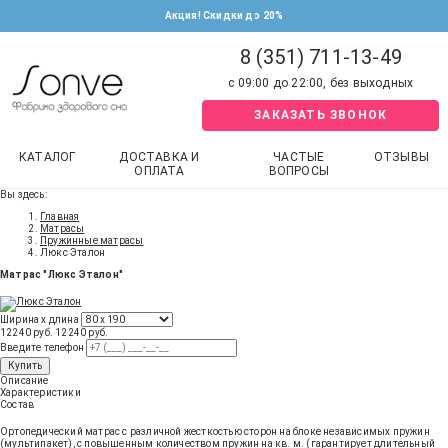
Акция! Скидки до 20%
8 (351) 711-13-49
с 09:00 до 22:00, без выходных
ЗАКАЗАТЬ ЗВОНОК
КАТАЛОГ
ДОСТАВКА И
ЧАСТЫЕ
ОТЗЫВЫ
ОПЛАТА
ВОПРОСЫ
Вы здесь:
Главная
Матрасы
Пружинные матрасы
Люкс Эталон
Матрас "Люкс Эталон"
Ширина х длина
12240 руб.
12240
руб
.
Введите телефон
Купить
Описание
Характеристики
Состав
Ортопедический матрас с различной жесткостью сторон на блоке независимых пружин
(мультипакет), с повышенным количеством пружин на кв. м. (гарантирует длительный