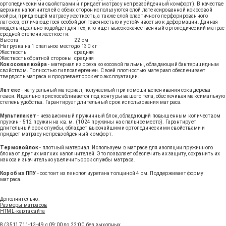
ортопедическими свойствами и придает матрасу непревзойденный комфорт). В качестве
верхних наполнителей с обеих сторон используются слой латексированной кокосовой
койры, придающей матрасу жесткость, а также слой эластичного перфорированного
латекса, отличающегося особой долговечностью и устойчивостью к деформации. Данная
модель идеально подойдет для тех, кто ищет высококачественный ортопедический матрас
средней степени жесткости.
Высота
22 см
Нагрузка на 1 спальное место
до 130 кг
Жесткость
средняя
Жесткость обратной стороны
средняя
Кокосовая койра
- материал из ореха кокосовой пальмы, обладающий бактерицидным
свойством. Полностью гиппоалергенен. Своей плотностью материал обеспечивает
твердость матраса и продлевает срок его эксплуатации.
Латекс
- натуральный материал, получаемый при помощи вспенивания сока дерева
гевеи. Идеально приспосабливается под контуры вашего тела, обеспечивая максимальную
степень удобства. Гарантирует длительный срок использования матраса.
Мультипакет
- независимый пружинный блок, обладающий повышенным количеством
пружин - 512 пружин на кв. м. (1024 пружины на спальное место). Гарантирует
длительный срок службы, обладает высочайшими ортопедическими свойствами и
придает матрасу непревзойденный комфорт.
Термовойлок
- плотный материал. Используем в матрасе для изоляции пружинного
блока от других мягких наполнителей. Это позволяет обеспечить их защиту, сохранить их
износа и значительно увеличить срок службы матраса.
Короб из ППУ
- состоит из пенополиуретана толщиной 4 см. Поддерживает форму
матраса.
Получить консультацию
Дополнительно:
Размеры матрасов
HTML-карта сайта
8 (351) 711-13-49
с 09:00 до 22:00, без выходных