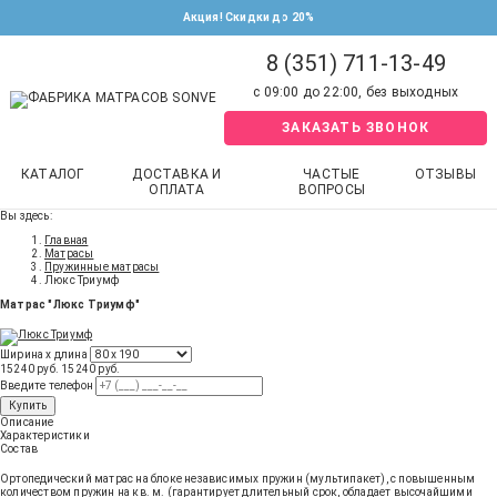
Акция! Скидки до 20%
8 (351) 711-13-49
с 09:00 до 22:00, без выходных
ЗАКАЗАТЬ ЗВОНОК
КАТАЛОГ
ДОСТАВКА И
ЧАСТЫЕ
ОТЗЫВЫ
ОПЛАТА
ВОПРОСЫ
Вы здесь:
Главная
Матрасы
Пружинные матрасы
Люкс Триумф
Матрас "Люкс Триумф"
Ширина х длина
15240 руб.
15240
руб
.
Введите телефон
Купить
Описание
Характеристики
Состав
Ортопедический матрас на блоке независимых пружин (мультипакет), с повышенным
количеством пружин на кв. м. (гарантирует длительный срок, обладает высочайшими