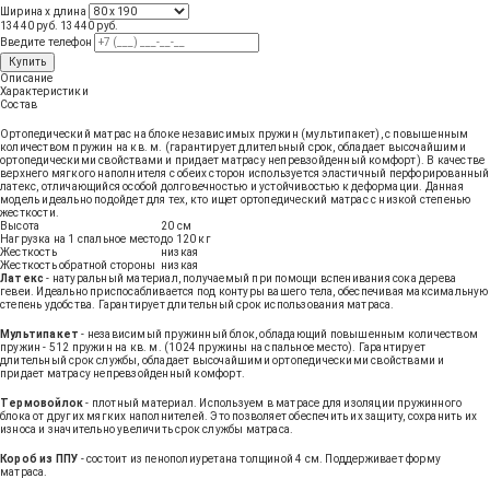
Ширина х длина
13440 руб.
13440
руб
.
Введите телефон
Купить
Описание
Характеристики
Состав
Ортопедический матрас на блоке независимых пружин (мультипакет), с повышенным
количеством пружин на кв. м. (гарантирует длительный срок, обладает высочайшими
ортопедическими свойствами и придает матрасу непревзойденный комфорт). В качестве
верхнего мягкого наполнителя с обеих сторон используется эластичный перфорированный
латекс, отличающийся особой долговечностью и устойчивостью к деформации. Данная
модель идеально подойдет для тех, кто ищет ортопедический матрас с низкой степенью
жесткости.
Высота
20 см
Нагрузка на 1 спальное место
до 120 кг
Жесткость
низкая
Жесткость обратной стороны
низкая
Латекс
- натуральный материал, получаемый при помощи вспенивания сока дерева
гевеи. Идеально приспосабливается под контуры вашего тела, обеспечивая максимальную
степень удобства. Гарантирует длительный срок использования матраса.
Мультипакет
- независимый пружинный блок, обладающий повышенным количеством
пружин - 512 пружин на кв. м. (1024 пружины на спальное место). Гарантирует
длительный срок службы, обладает высочайшими ортопедическими свойствами и
придает матрасу непревзойденный комфорт.
Термовойлок
- плотный материал. Используем в матрасе для изоляции пружинного
блока от других мягких наполнителей. Это позволяет обеспечить их защиту, сохранить их
износа и значительно увеличить срок службы матраса.
Короб из ППУ
- состоит из пенополиуретана толщиной 4 см. Поддерживает форму
матраса.