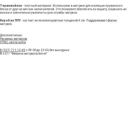
Термовойлок
- плотный материал. Используем в матрасе для изоляции пружинного
блока от других мягких наполнителей. Это позволяет обеспечить их защиту, сохранить их
износа и значительно увеличить срок службы матраса.
Короб из ППУ
- состоит из пенополиуретана толщиной 4 см. Поддерживает форму
матраса.
Получить консультацию
Дополнительно:
Размеры матрасов
HTML-карта сайта
8 (351) 711-13-49
с 09:00 до 22:00, без выходных
© 2017 "Фабрика матрасов Sonve"