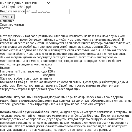
Ширина х длина
12840 руб.
12840
руб
.
Введите телефон
Купить
Описание
Характеристики
Состав
Ортопедический матрас с различной степенью жесткости на независимом пружинном
блоке (гарантирует более долгий срок службы и ортопедические качества изделия). В
качестве мягкого наполнителя используется слой эластичного перфорированного латекса,
отличающегося особой долговечностью и устойчивостью к деформации. Жестким
наполнителем с одной из сторон используется слой кокосовой койры. Различная степень
жесткости обеспечивается за счет их различного расположения сверху и снизу матраса.
Данная модель идеально подойдет для тех, кто хочет с легкостью менять уровень
жесткости спального места, а также для тех, кто до конца не определился с выбором
жесткости ортопедического матраса.
Высота
21 см
Нагрузка на 1 спальное место
до 120 кг
Жесткость
средняя
Жесткость обратной стороны
низкая
Кокосовая койра
- материал из ореха кокосовой пальмы, обладающий бактерицидным
свойством. Полностью гиппоалергенен. Своей плотностью материал обеспечивает
твердость матраса и продлевает срок его эксплуатации.
Латекс
- натуральный материал, получаемый при помощи вспенивания сока дерева
гевеи. Идеально приспосабливается под контуры вашего тела, обеспечивая максимальную
степень удобства. Гарантирует длительный срок использования матраса.
Независимый пружинный блок
- блок, каждая пружина которого заключена в отдельный
чехол, изготовленный из нетканого материала спанбонд/файбертекс. Поскольку пружины
непосредственно не скреплены друг с другом, каждая отдельная пружина сжимается
настолько, насколько на нее оказывается давление, независимо от нагрузки на соседние
пружины. Это позволяет добиться анатомического эффекта: матрас идеально повторяет
контуры лежащего на нем человека, позвоночник остается идеально ровным.