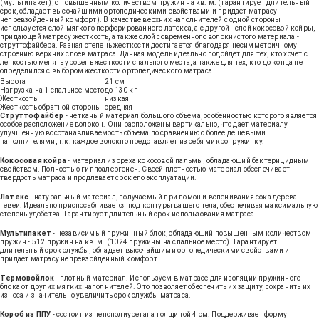
(мультипакет), с повышенным количеством пружин на кв. м. (гарантирует длительный
срок, обладает высочайшими ортопедическими свойствами и придает матрасу
непревзойденный комфорт). В качестве верхних наполнителей с одной стороны
используется слой мягкого перфорированного латекса, а с другой - слой кокосовой койры,
придающей матрасу жесткость, а также слой современного волокнистого материала -
струттофайбера. Разная степень жесткости достигается благодаря несимметричному
строению верхних слоев матраса. Данная модель идеально подойдет для тех, кто хочет с
легкостью менять уровень жесткости спального места, а также для тех, кто до конца не
определился с выбором жесткости ортопедического матраса.
Высота
21 см
Нагрузка на 1 спальное место
до 130 кг
Жесткость
низкая
Жесткость обратной стороны
средняя
Струттофайбер
- нетканый материал большого объема, особенностью которого является
особое расположение волокон. Они расположены вертикально, что дает материалу
улучшенную восстанавливаемость объема по сравнению с более дешевыми
наполнителями, т.к. каждое волокно представляет из себя микропружинку.
Кокосовая койра
- материал из ореха кокосовой пальмы, обладающий бактерицидным
свойством. Полностью гиппоалергенен. Своей плотностью материал обеспечивает
твердость матраса и продлевает срок его эксплуатации.
Латекс
- натуральный материал, получаемый при помощи вспенивания сока дерева
гевеи. Идеально приспосабливается под контуры вашего тела, обеспечивая максимальную
степень удобства. Гарантирует длительный срок использования матраса.
Мультипакет
- независимый пружинный блок, обладающий повышенным количеством
пружин - 512 пружин на кв. м. (1024 пружины на спальное место). Гарантирует
длительный срок службы, обладает высочайшими ортопедическими свойствами и
придает матрасу непревзойденный комфорт.
Термовойлок
- плотный материал. Используем в матрасе для изоляции пружинного
блока от других мягких наполнителей. Это позволяет обеспечить их защиту, сохранить их
износа и значительно увеличить срок службы матраса.
Короб из ППУ
- состоит из пенополиуретана толщиной 4 см. Поддерживает форму