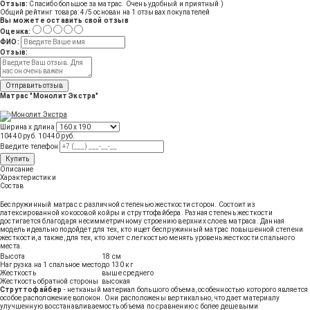
Отзыв:
Спасибо большое за матрас. Очень удобный и приятный )
Общий рейтинг товара:
4
/5 основан на
1
отзывах покупателей
Вы можете оставить свой отзыв
Оценка:
ФИО:
Отзыв:
Отправить отзыв
Матрас "Монолит Экстра"
Ширина х длина
10440 руб.
10440
руб
.
Введите телефон
Купить
Описание
Характеристики
Состав
Беспружинный матрас с различной степенью жесткости сторон. Состоит из
латексированной кокосовой койры и струттофайбера. Разная степень жесткости
достигается благодаря несимметричному строению верхних слоев матраса. Данная
модель идеально подойдет для тех, кто ищет беспружинный матрас повышенной степени
жесткости, а также, для тех, кто хочет с легкостью менять уровень жесткости спального
места.
Высота
18 см
Нагрузка на 1 спальное место
до 130 кг
Жесткость
выше среднего
Жесткость обратной стороны
высокая
Струттофайбер
- нетканый материал большого объема, особенностью которого является
особое расположение волокон. Они расположены вертикально, что дает материалу
улучшенную восстанавливаемость объема по сравнению с более дешевыми