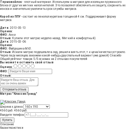
Термовойлок
- плотный материал. Используем в матрасе для изоляции пружинного
блока от других мягких наполнителей. Это позволяет обеспечить их защиту, сохранить их
износа и значительно увеличить срок службы матраса.
Короб из ППУ
- состоит из пенополиуретана толщиной 4 см. Поддерживает форму
матраса.
Дата:
2013-05-13
Оценка:
ФИО:
Анна
Отзыв:
Купили этот матрас неделю назад. Мягкий и комфортный)
Дата:
2015-03-06
Оценка:
ФИО:
Файрушина М.Ю.
Отзыв:
Искали матрас подешевле в сад, решили взять этот, т.к цена/качество устроило.
Через пару месяцев закажем какой-нибудь двуспальный вариант уже домой) Спасибо
Общий рейтинг товара:
5
/5 основан на
2
отзывах покупателей
Вы можете оставить свой отзыв
Оценка:
ФИО:
Отзыв:
Отправить отзыв
Матрас "Классик Гранд"
Ширина х длина
4560 руб.
4560
руб
.
Введите телефон
Купить
Описание
Характеристики