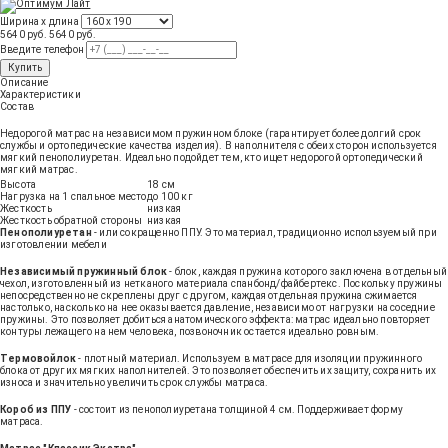
Ширина х длина
5640 руб.
5640
руб
.
Введите телефон
Купить
Описание
Характеристики
Состав
Недорогой матрас на независимом пружинном блоке (гарантирует более долгий срок
службы и ортопедические качества изделия). В наполнителя с обеих сторон используется
мягкий пенополиуретан. Идеально подойдет тем, кто ищет недорогой ортопедический
мягкий матрас.
Высота
18 см
Нагрузка на 1 спальное место
до 100 кг
Жесткость
низкая
Жесткость обратной стороны
низкая
Пенополиуретан
- или сокращенно ППУ. Это материал, традиционно используемый при
изготовлении мебели
Независимый пружинный блок
- блок, каждая пружина которого заключена в отдельный
чехол, изготовленный из нетканого материала спанбонд/файбертекс. Поскольку пружины
непосредственно не скреплены друг с другом, каждая отдельная пружина сжимается
настолько, насколько на нее оказывается давление, независимо от нагрузки на соседние
пружины. Это позволяет добиться анатомического эффекта: матрас идеально повторяет
контуры лежащего на нем человека, позвоночник остается идеально ровным.
Термовойлок
- плотный материал. Используем в матрасе для изоляции пружинного
блока от других мягких наполнителей. Это позволяет обеспечить их защиту, сохранить их
износа и значительно увеличить срок службы матраса.
Короб из ППУ
- состоит из пенополиуретана толщиной 4 см. Поддерживает форму
матраса.