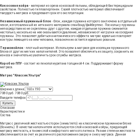
Кокосовая койра
- материал из ореха кокосовой пальмы, обладающий бактерицидным
свойством. Полностью гиппоалергенен. Своей плотностью материал обеспечивает
твердость матраса и продлевает срок его эксплуатации.
Независимый пружинный блок
- блок, каждая пружина которого заключена в отдельный
чехол, изготовленный из нетканого материала спанбонд/файбертекс. Поскольку пружины
непосредственно не скреплены друг с другом, каждая отдельная пружина сжимается
настолько, насколько на нее оказывается давление, независимо от нагрузки на соседние
пружины. Это позволяет добиться анатомического эффекта: матрас идеально повторяет
контуры лежащего на нем человека, позвоночник остается идеально ровным.
Термовойлок
- плотный материал. Используем в матрасе для изоляции пружинного
блока от других мягких наполнителей. Это позволяет обеспечить их защиту, сохранить их
износа и значительно увеличить срок службы матраса.
Короб из ППУ
- состоит из пенополиуретана толщиной 4 см. Поддерживает форму
матраса.
Матрас "Классик Ультра"
Ширина х длина
7080 руб.
7080
руб
.
Введите телефон
Купить
Описание
Характеристики
Состав
Матрас с различной жесткостью сторон (зима/лето) на классическом пружинном блоке
(боннель). В качестве наполнителя используются слой кокосовой койры, придающей
матрасу жесткость, а также слой комфортного мягкого латекса. Разная степени жесткости
обеспечивается за счет их различного расположения сверху и снизу матраса. Данная