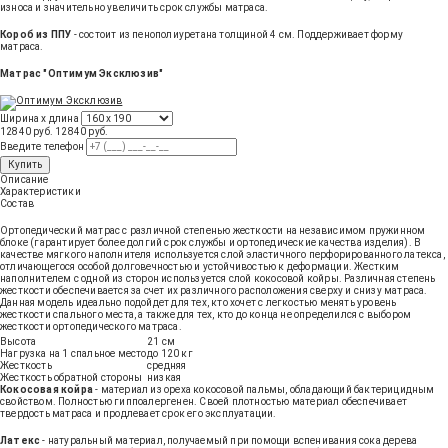
износа и значительно увеличить срок службы матраса.
Короб из ППУ
- состоит из пенополиуретана толщиной 4 см. Поддерживает форму
матраса.
Матрас "Оптимум Эксклюзив"
Ширина х длина
12840 руб.
12840
руб
.
Введите телефон
Купить
Описание
Характеристики
Состав
Ортопедический матрас с различной степенью жесткости на независимом пружинном
блоке (гарантирует более долгий срок службы и ортопедические качества изделия). В
качестве мягкого наполнителя используется слой эластичного перфорированного латекса,
отличающегося особой долговечностью и устойчивостью к деформации. Жестким
наполнителем с одной из сторон используется слой кокосовой койры. Различная степень
жесткости обеспечивается за счет их различного расположения сверху и снизу матраса.
Данная модель идеально подойдет для тех, кто хочет с легкостью менять уровень
жесткости спального места, а также для тех, кто до конца не определился с выбором
жесткости ортопедического матраса.
Высота
21 см
Нагрузка на 1 спальное место
до 120 кг
Жесткость
средняя
Жесткость обратной стороны
низкая
Кокосовая койра
- материал из ореха кокосовой пальмы, обладающий бактерицидным
свойством. Полностью гиппоалергенен. Своей плотностью материал обеспечивает
твердость матраса и продлевает срок его эксплуатации.
Латекс
- натуральный материал, получаемый при помощи вспенивания сока дерева