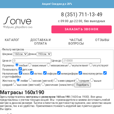
Акция! Скидки до 20%
8 (351) 711-13-49
с 09:00 до 22:00, без выходных
ЗАКАЗАТЬ ЗВОНОК
КАТАЛОГ
ДОСТАВКА И
ЧАСТЫЕ
ОТЗЫВЫ
ОПЛАТА
ВОПРОСЫ
Фильтр матрасов
Ширина
Длина
Цена от:
Цена до:
Пружины:
любые
зависимые
независимые
мультипакет
отсутствуют
Показывать:
детские
Наполнение:
кокос
латекс
лоформ
мемориформ
пенополиуретан
струттофайбер
Жесткость:
любая
низкая (мягкий)
ниже средней
средняя
выше
средней
высокая (жесткий)
различная (зима/лето)
Подобрать
Матрасы 160х190
Здесь представлены
матрасы с размером 160 на 190
(1600 на 1900). Все цены
представлены с учетом текущих акций. Мы - производители и можем изготовить любой
матрас в данном размере. Тысячи клиентов по достоинству оценили, как качество наших
матрасов, так и их удобство. Приемлемая стоимость изделий вас приятно удивит.
Вы здесь: