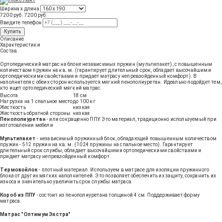
Ширина х длина
7200 руб.
7200
руб
.
Введите телефон
Купить
Описание
Характеристики
Состав
Ортопедический матрас на блоке независимых пружин (мультипакет), с повышенным
количеством пружин на кв. м. (гарантирует длительный срок, обладает высочайшими
ортопедическими свойствами и придает матрасу непревзойденный комфорт). В
наполнителя с обеих сторон используется мягкий пенополиуретан. Идеально подойдет тем,
кто ищет ортопедический мягкий матрас.
Высота
18 см
Нагрузка на 1 спальное место
до 100 кг
Жесткость
низкая
Жесткость обратной стороны
низкая
Пенополиуретан
- или сокращенно ППУ. Это материал, традиционно используемый при
изготовлении мебели
Мультипакет
- независимый пружинный блок, обладающий повышенным количеством
пружин - 512 пружин на кв. м. (1024 пружины на спальное место). Гарантирует
длительный срок службы, обладает высочайшими ортопедическими свойствами и
придает матрасу непревзойденный комфорт.
Термовойлок
- плотный материал. Используем в матрасе для изоляции пружинного
блока от других мягких наполнителей. Это позволяет обеспечить их защиту, сохранить их
износа и значительно увеличить срок службы матраса.
Короб из ППУ
- состоит из пенополиуретана толщиной 4 см. Поддерживает форму
матраса.
Матрас "Оптимум Экстра"