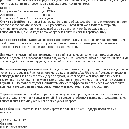
различного расположения сверху и снизу матраса. Данная модель идеально подойдет для
тех, кто до конца не определился с выбором жесткости матраса.
Высота
21 см
Нагрузка на 1 спальное место
до 120 кг
Жесткость
низкая
Жесткость обратной стороны
средняя
Струттофайбер
- нетканый материал большого объема, особенностью которого является
особое расположение волокон. Они расположены вертикально, что дает материалу
улучшенную восстанавливаемость объема по сравнению с более дешевыми
наполнителями, т.к. каждое волокно представляет из себя микропружинку.
Кокосовая койра
- материал из ореха кокосовой пальмы, обладающий бактерицидным
свойством. Полностью гиппоалергенен. Своей плотностью материал обеспечивает
твердость матраса и продлевает срок его эксплуатации.
Латекс
- натуральный материал, получаемый при помощи вспенивания сока дерева
гевеи. Идеально приспосабливается под контуры вашего тела, обеспечивая максимальную
степень удобства. Гарантирует длительный срок использования матраса.
Независимый пружинный блок
- блок, каждая пружина которого заключена в отдельный
чехол, изготовленный из нетканого материала спанбонд/файбертекс. Поскольку пружины
непосредственно не скреплены друг с другом, каждая отдельная пружина сжимается
настолько, насколько на нее оказывается давление, независимо от нагрузки на соседние
пружины. Это позволяет добиться анатомического эффекта: матрас идеально повторяет
контуры лежащего на нем человека, позвоночник остается идеально ровным.
Термовойлок
- плотный материал. Используем в матрасе для изоляции пружинного
блока от других мягких наполнителей. Это позволяет обеспечить их защиту, сохранить их
износа и значительно увеличить срок службы матраса.
Короб из ППУ
- состоит из пенополиуретана толщиной 4 см. Поддерживает форму
матраса.
Дата:
2014-06-12
Оценка:
ФИО:
Елена Титова