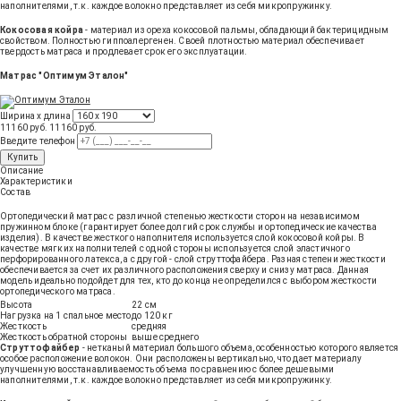
наполнителями, т.к. каждое волокно представляет из себя микропружинку.
Кокосовая койра
- материал из ореха кокосовой пальмы, обладающий бактерицидным
свойством. Полностью гиппоалергенен. Своей плотностью материал обеспечивает
твердость матраса и продлевает срок его эксплуатации.
Матрас "Оптимум Эталон"
Ширина х длина
11160 руб.
11160
руб
.
Введите телефон
Купить
Описание
Характеристики
Состав
Ортопедический матрас с различной степенью жесткости сторон на независимом
пружинном блоке (гарантирует более долгий срок службы и ортопедические качества
изделия). В качестве жесткого наполнителя используется слой кокосовой койры. В
качестве мягких наполнителей с одной стороны используется слой эластичного
перфорированного латекса, а с другой - слой струттофайбера. Разная степени жесткости
обеспечивается за счет их различного расположения сверху и снизу матраса. Данная
модель идеально подойдет для тех, кто до конца не определился с выбором жесткости
ортопедического матраса.
Высота
22 см
Нагрузка на 1 спальное место
до 120 кг
Жесткость
средняя
Жесткость обратной стороны
выше среднего
Струттофайбер
- нетканый материал большого объема, особенностью которого является
особое расположение волокон. Они расположены вертикально, что дает материалу
улучшенную восстанавливаемость объема по сравнению с более дешевыми
наполнителями, т.к. каждое волокно представляет из себя микропружинку.