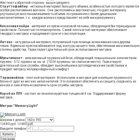
Жесткость обратной стороны
выше среднего
Струттофайбер
- нетканый материал большого объема, особенностью которого является
особое расположение волокон. Они расположены вертикально, что дает материалу
улучшенную восстанавливаемость объема по сравнению с более дешевыми
наполнителями, т.к. каждое волокно представляет из себя микропружинку.
Кокосовая койра
- материал из ореха кокосовой пальмы, обладающий бактерицидным
свойством. Полностью гиппоалергенен. Своей плотностью материал обеспечивает
твердость матраса и продлевает срок его эксплуатации.
Латекс
- натуральный материал, получаемый при помощи вспенивания сока дерева
гевеи. Идеально приспосабливается под контуры вашего тела, обеспечивая максимальную
степень удобства. Гарантирует длительный срок использования матраса.
Мультипакет
- независимый пружинный блок, обладающий повышенным количеством
пружин - 512 пружин на кв. м. (1024 пружины на спальное место). Гарантирует
длительный срок службы, обладает высочайшими ортопедическими свойствами и
придает матрасу непревзойденный комфорт.
Термовойлок
- плотный материал. Используем в матрасе для изоляции пружинного
блока от других мягких наполнителей. Это позволяет обеспечить их защиту, сохранить их
износа и значительно увеличить срок службы матраса.
Короб из ППУ
- состоит из пенополиуретана толщиной 4 см. Поддерживает форму
матраса.
Матрас "Memory Light"
Ширина х длина
12480 руб.
12480
руб
.
Введите телефон
Купить
Описание