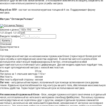
блока от других мягких наполнителей. Это позволяет обеспечить их защиту, сохранить их
износа и значительно увеличить срок службы матраса.
Короб из ППУ
- состоит из пенополиуретана толщиной 4 см. Поддерживает форму
матраса.
Матрас "Оптимум Релакс"
Ширина х длина
12120 руб.
12120
руб
.
Введите телефон
Купить
Описание
Характеристики
Состав
Ортопедический матрас на независимом пружинном блоке (гарантирует более долгий
срок службы и ортопедические качества изделия). В качестве мягкого наполнителя
используется эластичный перфорированный латекс, отличающийся особой
долговечностью и устойчивостью к деформации. Данная модель идеально подойдет тем,
кто ищет ортопедический матрас с низкой жесткостью.
Высота
20 см
Нагрузка на 1 спальное место
до 110 кг
Жесткость
низкая
Жесткость обратной стороны
низкая
Латекс
- натуральный материал, получаемый при помощи вспенивания сока дерева
гевеи. Идеально приспосабливается под контуры вашего тела, обеспечивая максимальную
степень удобства. Гарантирует длительный срок использования матраса.
Независимый пружинный блок
- блок, каждая пружина которого заключена в отдельный
чехол, изготовленный из нетканого материала спанбонд/файбертекс. Поскольку пружины
непосредственно не скреплены друг с другом, каждая отдельная пружина сжимается
настолько, насколько на нее оказывается давление, независимо от нагрузки на соседние
пружины. Это позволяет добиться анатомического эффекта: матрас идеально повторяет