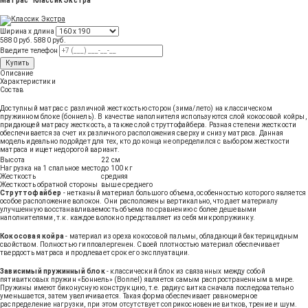
Матрас "Классик Экстра"
Ширина х длина
5880 руб.
5880
руб
.
Введите телефон
Купить
Описание
Характеристики
Состав
Доступный матрас с различной жесткостью сторон (зима/лето) на классическом
пружинном блоке (боннель). В качестве наполнителя используются слой кокосовой койры,
придающей матрасу жесткость, а также слой струттофайбера. Разная степени жесткости
обеспечивается за счет их различного расположения сверху и снизу матраса. Данная
модель идеально подойдет для тех, кто до конца не определился с выбором жесткости
матраса и ищет недорогой вариант.
Высота
22 см
Нагрузка на 1 спальное место
до 100 кг
Жесткость
средняя
Жесткость обратной стороны
выше среднего
Струттофайбер
- нетканый материал большого объема, особенностью которого является
особое расположение волокон. Они расположены вертикально, что дает материалу
улучшенную восстанавливаемость объема по сравнению с более дешевыми
наполнителями, т.к. каждое волокно представляет из себя микропружинку.
Кокосовая койра
- материал из ореха кокосовой пальмы, обладающий бактерицидным
свойством. Полностью гиппоалергенен. Своей плотностью материал обеспечивает
твердость матраса и продлевает срок его эксплуатации.
Зависимый пружинный блок
- классический блок из связанных между собой
пятивитковых пружин «Боннель» (Bonnel) является самым распространенным в мире.
Пружины имеют биконусную конструкцию, т.е. радиус витка сначала последовательно
уменьшается, затем увеличивается. Такая форма обеспечивает равномерное
распределение нагрузки, при этом отсутствует соприкосновение витков, трение и шум.