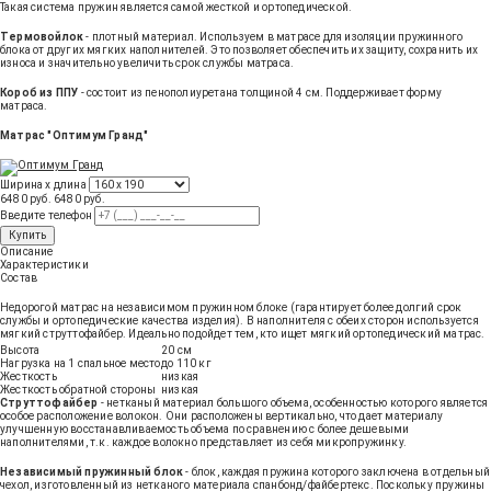
Такая система пружин является самой жесткой и ортопедической.
Термовойлок
- плотный материал. Используем в матрасе для изоляции пружинного
блока от других мягких наполнителей. Это позволяет обеспечить их защиту, сохранить их
износа и значительно увеличить срок службы матраса.
Короб из ППУ
- состоит из пенополиуретана толщиной 4 см. Поддерживает форму
матраса.
Матрас "Оптимум Гранд"
Ширина х длина
6480 руб.
6480
руб
.
Введите телефон
Купить
Описание
Характеристики
Состав
Недорогой матрас на независимом пружинном блоке (гарантирует более долгий срок
службы и ортопедические качества изделия). В наполнителя с обеих сторон используется
мягкий струттофайбер. Идеально подойдет тем, кто ищет мягкий ортопедический матрас.
Высота
20 см
Нагрузка на 1 спальное место
до 110 кг
Жесткость
низкая
Жесткость обратной стороны
низкая
Струттофайбер
- нетканый материал большого объема, особенностью которого является
особое расположение волокон. Они расположены вертикально, что дает материалу
улучшенную восстанавливаемость объема по сравнению с более дешевыми
наполнителями, т.к. каждое волокно представляет из себя микропружинку.
Независимый пружинный блок
- блок, каждая пружина которого заключена в отдельный
чехол, изготовленный из нетканого материала спанбонд/файбертекс. Поскольку пружины