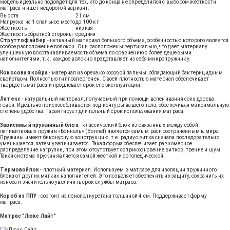
модель идеально подойдет для тех, кто до конца не определился с выбором жесткости
матраса и ищет недорогой вариант.
Высота
21 см
Нагрузка на 1 спальное место
до 100 кг
Жесткость
низкая
Жесткость обратной стороны
средняя
Струттофайбер
- нетканый материал большого объема, особенностью которого является
особое расположение волокон. Они расположены вертикально, что дает материалу
улучшенную восстанавливаемость объема по сравнению с более дешевыми
наполнителями, т.к. каждое волокно представляет из себя микропружинку.
Кокосовая койра
- материал из ореха кокосовой пальмы, обладающий бактерицидным
свойством. Полностью гиппоалергенен. Своей плотностью материал обеспечивает
твердость матраса и продлевает срок его эксплуатации.
Латекс
- натуральный материал, получаемый при помощи вспенивания сока дерева
гевеи. Идеально приспосабливается под контуры вашего тела, обеспечивая максимальную
степень удобства. Гарантирует длительный срок использования матраса.
Зависимый пружинный блок
- классический блок из связанных между собой
пятивитковых пружин «Боннель» (Bonnel) является самым распространенным в мире.
Пружины имеют биконусную конструкцию, т.е. радиус витка сначала последовательно
уменьшается, затем увеличивается. Такая форма обеспечивает равномерное
распределение нагрузки, при этом отсутствует соприкосновение витков, трение и шум.
Такая система пружин является самой жесткой и ортопедической.
Термовойлок
- плотный материал. Используем в матрасе для изоляции пружинного
блока от других мягких наполнителей. Это позволяет обеспечить их защиту, сохранить их
износа и значительно увеличить срок службы матраса.
Короб из ППУ
- состоит из пенополиуретана толщиной 4 см. Поддерживает форму
матраса.
Матрас "Люкс Лайт"