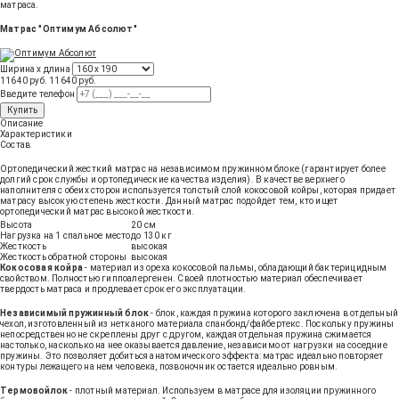
матраса.
Матрас "Оптимум Абсолют"
Ширина х длина
11640 руб.
11640
руб
.
Введите телефон
Купить
Описание
Характеристики
Состав
Ортопедический жесткий матрас на независимом пружинном блоке (гарантирует более
долгий срок службы и ортопедические качества изделия). В качестве верхнего
наполнителя с обеих сторон используется толстый слой кокосовой койры, которая придает
матрасу высокую степень жесткости. Данный матрас подойдет тем, кто ищет
ортопедический матрас высокой жесткости.
Высота
20 см
Нагрузка на 1 спальное место
до 130 кг
Жесткость
высокая
Жесткость обратной стороны
высокая
Кокосовая койра
- материал из ореха кокосовой пальмы, обладающий бактерицидным
свойством. Полностью гиппоалергенен. Своей плотностью материал обеспечивает
твердость матраса и продлевает срок его эксплуатации.
Независимый пружинный блок
- блок, каждая пружина которого заключена в отдельный
чехол, изготовленный из нетканого материала спанбонд/файбертекс. Поскольку пружины
непосредственно не скреплены друг с другом, каждая отдельная пружина сжимается
настолько, насколько на нее оказывается давление, независимо от нагрузки на соседние
пружины. Это позволяет добиться анатомического эффекта: матрас идеально повторяет
контуры лежащего на нем человека, позвоночник остается идеально ровным.
Термовойлок
- плотный материал. Используем в матрасе для изоляции пружинного