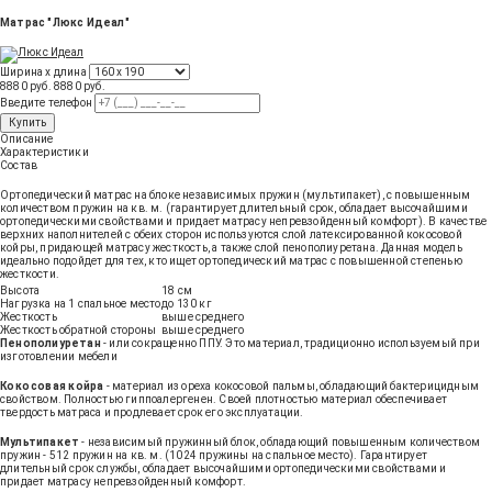
Матрас "Люкс Идеал"
Ширина х длина
8880 руб.
8880
руб
.
Введите телефон
Купить
Описание
Характеристики
Состав
Ортопедический матрас на блоке независимых пружин (мультипакет), с повышенным
количеством пружин на кв. м. (гарантирует длительный срок, обладает высочайшими
ортопедическими свойствами и придает матрасу непревзойденный комфорт). В качестве
верхних наполнителей с обеих сторон используются слой латексированной кокосовой
койры, придающей матрасу жесткость, а также слой пенополиуретана. Данная модель
идеально подойдет для тех, кто ищет ортопедический матрас с повышенной степенью
жесткости.
Высота
18 см
Нагрузка на 1 спальное место
до 130 кг
Жесткость
выше среднего
Жесткость обратной стороны
выше среднего
Пенополиуретан
- или сокращенно ППУ. Это материал, традиционно используемый при
изготовлении мебели
Кокосовая койра
- материал из ореха кокосовой пальмы, обладающий бактерицидным
свойством. Полностью гиппоалергенен. Своей плотностью материал обеспечивает
твердость матраса и продлевает срок его эксплуатации.
Мультипакет
- независимый пружинный блок, обладающий повышенным количеством
пружин - 512 пружин на кв. м. (1024 пружины на спальное место). Гарантирует
длительный срок службы, обладает высочайшими ортопедическими свойствами и
придает матрасу непревзойденный комфорт.