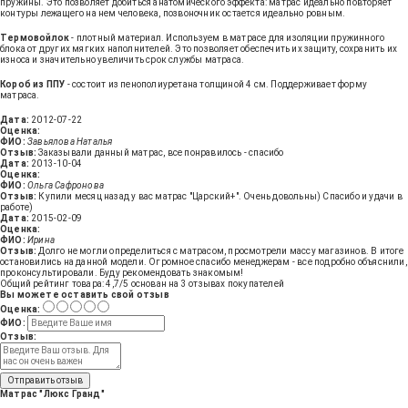
пружины. Это позволяет добиться анатомического эффекта: матрас идеально повторяет
контуры лежащего на нем человека, позвоночник остается идеально ровным.
Термовойлок
- плотный материал. Используем в матрасе для изоляции пружинного
блока от других мягких наполнителей. Это позволяет обеспечить их защиту, сохранить их
износа и значительно увеличить срок службы матраса.
Короб из ППУ
- состоит из пенополиуретана толщиной 4 см. Поддерживает форму
матраса.
Дата:
2012-07-22
Оценка:
ФИО:
Завьялова Наталья
Отзыв:
Заказывали данный матрас, все понравилось - спасибо
Дата:
2013-10-04
Оценка:
ФИО:
Ольга Сафронова
Отзыв:
Купили месяц назад у вас матрас "Царский+". Очень довольны) Спасибо и удачи в
работе)
Дата:
2015-02-09
Оценка:
ФИО:
Ирина
Отзыв:
Долго не могли определиться с матрасом, просмотрели массу магазинов. В итоге
остановились на данной модели. Огромное спасибо менеджерам - все подробно объяснили,
проконсультировали. Буду рекомендовать знакомым!
Общий рейтинг товара:
4,7
/5 основан на
3
отзывах покупателей
Вы можете оставить свой отзыв
Оценка:
ФИО:
Отзыв:
Отправить отзыв
Матрас "Люкс Гранд"