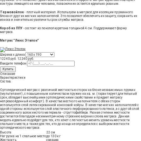
контуры лежащего на нем человека, позвоночник остается идеально ровным.
Термовойлок
- плотный материал. Используем в матрасе для изоляции пружинного
блока от других мягких наполнителей. Это позволяет обеспечить их защиту, сохранить их
износа и значительно увеличить срок службы матраса.
Короб из ППУ
- состоит из пенополиуретана толщиной 4 см. Поддерживает форму
матраса.
Матрас "Люкс Эталон"
Ширина х длина
12240 руб.
12240
руб
.
Введите телефон
Купить
Описание
Характеристики
Состав
Ортопедический матрас с различной жесткостью сторон на блоке независимых пружин
(мультипакет), с повышенным количеством пружин на кв. м. (гарантирует длительный
срок, обладает высочайшими ортопедическими свойствами и придает матрасу
непревзойденный комфорт). В качестве жесткого наполнителя с обеих сторон
используется слой латексированной кокосовой койры. В качестве мягких наполнителей с
одной стороны используется слой эластичного перфорированного латекса, а с другой слой
современного волокнистого материала - струттофайбера. Разная степени жесткости
достигается благодаря несимметричному строению верхних слоев матраса. Данная
модель идеально подойдет для тех, кто хочет с легкостью менять уровень жесткости
спального места, а также для тех, кто до конца не определился с выбором жесткости
ортопедического матраса.
Высота
22 см
Нагрузка на 1 спальное место
до 130 кг
Жесткость
средняя