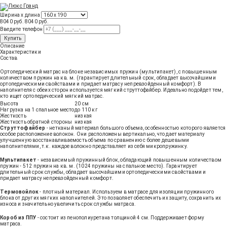
Ширина х длина
8040 руб.
8040
руб
.
Введите телефон
Купить
Описание
Характеристики
Состав
Ортопедический матрас на блоке независимых пружин (мультипакет), с повышенным
количеством пружин на кв. м. (гарантирует длительный срок, обладает высочайшими
ортопедическими свойствами и придает матрасу непревзойденный комфорт). В
наполнителя с обеих сторон используется мягкий струттофайбер. Идеально подойдет тем,
кто ищет ортопедический мягкий матрас.
Высота
20 см
Нагрузка на 1 спальное место
до 110 кг
Жесткость
низкая
Жесткость обратной стороны
низкая
Струттофайбер
- нетканый материал большого объема, особенностью которого является
особое расположение волокон. Они расположены вертикально, что дает материалу
улучшенную восстанавливаемость объема по сравнению с более дешевыми
наполнителями, т.к. каждое волокно представляет из себя микропружинку.
Мультипакет
- независимый пружинный блок, обладающий повышенным количеством
пружин - 512 пружин на кв. м. (1024 пружины на спальное место). Гарантирует
длительный срок службы, обладает высочайшими ортопедическими свойствами и
придает матрасу непревзойденный комфорт.
Термовойлок
- плотный материал. Используем в матрасе для изоляции пружинного
блока от других мягких наполнителей. Это позволяет обеспечить их защиту, сохранить их
износа и значительно увеличить срок службы матраса.
Короб из ППУ
- состоит из пенополиуретана толщиной 4 см. Поддерживает форму
матраса.