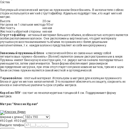
Состав
Популярный классический матрас на пружинном блоке боннель. В наполнителя с обеих
сторон используется мягкий струттофайбер. Идеально подойдет тем, кто ищет мягкий
матрас.
Высота
20 см
Нагрузка на 1 спальное место
до 90 кг
Жесткость
низкая
Жесткость обратной стороны
низкая
Струттофайбер
- нетканый материал большого объема, особенностью которого является
особое расположение волокон. Они расположены вертикально, что дает материалу
улучшенную восстанавливаемость объема по сравнению с более дешевыми
наполнителями, т.к. каждое волокно представляет из себя микропружинку.
Зависимый пружинный блок
- классический блок из связанных между собой
пятивитковых пружин «Боннель» (Bonnel) является самым распространенным в мире.
Пружины имеют биконусную конструкцию, т.е. радиус витка сначала последовательно
уменьшается, затем увеличивается. Такая форма обеспечивает равномерное
распределение нагрузки, при этом отсутствует соприкосновение витков, трение и шум.
Такая система пружин является самой жесткой и ортопедической.
Термовойлок
- плотный материал. Используем в матрасе для изоляции пружинного
блока от других мягких наполнителей. Это позволяет обеспечить их защиту, сохранить их
износа и значительно увеличить срок службы матраса.
Короб из ППУ
- состоит из пенополиуретана толщиной 4 см. Поддерживает форму
матраса.
Матрас "Классик Идеал"
Ширина х длина
4920 руб.
4920
руб
.
Введите телефон