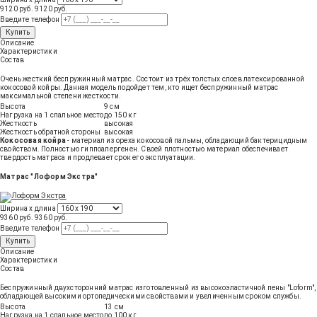
9120 руб.
9120
руб
.
Введите телефон
Купить
Описание
Характеристики
Состав
Очень жесткий беспружинный матрас. Состоит из трёх толстых слоев латексированной
кокосовой койры. Данная модель подойдет тем, кто ищет беспружинный матрас
максимальной степени жесткости.
Высота
9 см
Нагрузка на 1 спальное место
до 150 кг
Жесткость
высокая
Жесткость обратной стороны
высокая
Кокосовая койра
- материал из ореха кокосовой пальмы, обладающий бактерицидным
свойством. Полностью гиппоалергенен. Своей плотностью материал обеспечивает
твердость матраса и продлевает срок его эксплуатации.
Матрас "Лоформ Экстра"
Ширина х длина
9360 руб.
9360
руб
.
Введите телефон
Купить
Описание
Характеристики
Состав
Беспружинный двухсторонний матрас изготовленный из высокоэластичной пены "Loform",
обладающей высокими ортопедическими свойствами и увеличенным сроком службы.
Высота
13 см
Нагрузка на 1 спальное место
до 100 кг