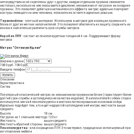
непосредственно не скреплены друг с другом, каждая отдельная пружина сжимается
настолько, насколько на нее оказывается давление, независимо от нагрузки на соседние
пружины. Это позволяет добиться анатомического эффекта: матрас идеально повторяет
контуры лежащего на нем человека, позвоночник остается идеально ровным.
Термовойлок
- плотный материал. Используем в матрасе для изоляции пружинного
блока от других мягких наполнителей. Это позволяет обеспечить их защиту, сохранить их
износа и значительно увеличить срок службы матраса.
Короб из ППУ
- состоит из пенополиуретана толщиной 4 см. Поддерживает форму
матраса.
Матрас "Оптимум Идеал"
Ширина х длина
7080 руб.
7080
руб
.
Введите телефон
Купить
Описание
Характеристики
Состав
Популярный классический матрас на независимом пружинном блоке (гарантирует более
долгий срок службы и ортопедические качества изделия). В наполнителей с обеих сторон
используется мягкий пенополиуретан и жесткая латексированная кокосовая койра.
Идеально подойдет тем, кто ищет недорогой ортопедический матрас жесткости выше
среднего.
Высота
18 см
Нагрузка на 1 спальное место
до 120 кг
Жесткость
выше среднего
Жесткость обратной стороны
выше среднего
Пенополиуретан
- или сокращенно ППУ. Это материал, традиционно используемый при
изготовлении мебели