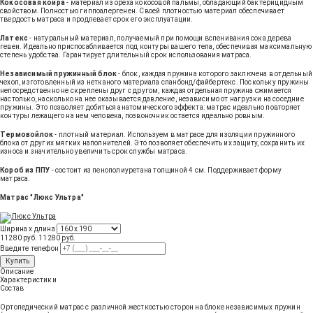
Кокосовая койра
- материал из ореха кокосовой пальмы, обладающий бактерицидным
свойством. Полностью гиппоалергенен. Своей плотностью материал обеспечивает
твердость матраса и продлевает срок его эксплуатации.
Латекс
- натуральный материал, получаемый при помощи вспенивания сока дерева
гевеи. Идеально приспосабливается под контуры вашего тела, обеспечивая максимальную
степень удобства. Гарантирует длительный срок использования матраса.
Независимый пружинный блок
- блок, каждая пружина которого заключена в отдельный
чехол, изготовленный из нетканого материала спанбонд/файбертекс. Поскольку пружины
непосредственно не скреплены друг с другом, каждая отдельная пружина сжимается
настолько, насколько на нее оказывается давление, независимо от нагрузки на соседние
пружины. Это позволяет добиться анатомического эффекта: матрас идеально повторяет
контуры лежащего на нем человека, позвоночник остается идеально ровным.
Термовойлок
- плотный материал. Используем в матрасе для изоляции пружинного
блока от других мягких наполнителей. Это позволяет обеспечить их защиту, сохранить их
износа и значительно увеличить срок службы матраса.
Короб из ППУ
- состоит из пенополиуретана толщиной 4 см. Поддерживает форму
матраса.
Матрас "Люкс Ультра"
Ширина х длина
11280 руб.
11280
руб
.
Введите телефон
Купить
Описание
Характеристики
Состав
Ортопедический матрас с различной жесткостью сторон на блоке независимых пружин