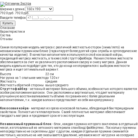
Ширина х длина
7920 руб.
7920
руб
.
Введите телефон
Купить
Описание
Характеристики
Состав
Отзывы
Самая популярная модель матраса с различной жесткостью сторон (зима/лето) на
независимом пружинном блоке (гарантирует более долгий срок службы и ортопедические
качества изделия). В качестве наполнителя используются слой кокосовой койры,
придающей матрасу жесткость, а также слой струттофайбера. Разная степени жесткости
обеспечивается за счет их различного расположения сверху и снизу матраса. Данная
модель идеально подойдет для тех, кто до конца не определился с выбором жесткости
матраса и ищет оптимальный вариант.
Высота
22 см
Нагрузка на 1 спальное место
до 120 кг
Жесткость
средняя
Жесткость обратной стороны
выше среднего
Струттофайбер
- нетканый материал большого объема, особенностью которого является
особое расположение волокон. Они расположены вертикально, что дает материалу
улучшенную восстанавливаемость объема по сравнению с более дешевыми
наполнителями, т.к. каждое волокно представляет из себя микропружинку.
Кокосовая койра
- материал из ореха кокосовой пальмы, обладающий бактерицидным
свойством. Полностью гиппоалергенен. Своей плотностью материал обеспечивает
твердость матраса и продлевает срок его эксплуатации.
Независимый пружинный блок
- блок, каждая пружина которого заключена в отдельный
чехол, изготовленный из нетканого материала спанбонд/файбертекс. Поскольку пружины
непосредственно не скреплены друг с другом, каждая отдельная пружина сжимается
настолько, насколько на нее оказывается давление, независимо от нагрузки на соседние