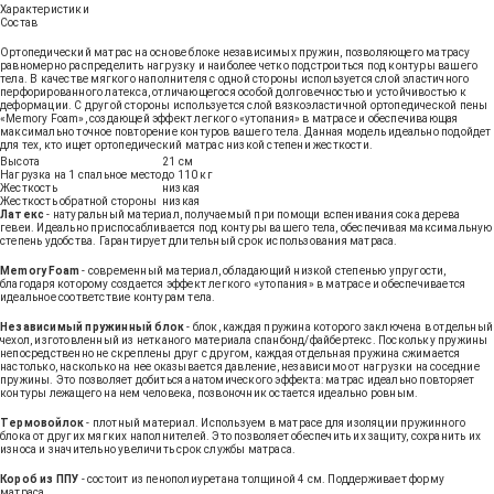
Характеристики
Состав
Ортопедический матрас на основе блоке независимых пружин, позволяющего матрасу
равномерно распределить нагрузку и наиболее четко подстроиться под контуры вашего
тела. В качестве мягкого наполнителя с одной стороны используется слой эластичного
перфорированного латекса, отличающегося особой долговечностью и устойчивостью к
деформации. С другой стороны используется слой вязкоэластичной ортопедической пены
«Memory Foam», создающей эффект легкого «утопания» в матрасе и обеспечивающая
максимально точное повторение контуров вашего тела. Данная модель идеально подойдет
для тех, кто ищет ортопедический матрас низкой степени жесткости.
Высота
21 см
Нагрузка на 1 спальное место
до 110 кг
Жесткость
низкая
Жесткость обратной стороны
низкая
Латекс
- натуральный материал, получаемый при помощи вспенивания сока дерева
гевеи. Идеально приспосабливается под контуры вашего тела, обеспечивая максимальную
степень удобства. Гарантирует длительный срок использования матраса.
Memory Foam
- современный материал, обладающий низкой степенью упругости,
благодаря которому создается эффект легкого «утопания» в матрасе и обеспечивается
идеальное соответствие контурам тела.
Независимый пружинный блок
- блок, каждая пружина которого заключена в отдельный
чехол, изготовленный из нетканого материала спанбонд/файбертекс. Поскольку пружины
непосредственно не скреплены друг с другом, каждая отдельная пружина сжимается
настолько, насколько на нее оказывается давление, независимо от нагрузки на соседние
пружины. Это позволяет добиться анатомического эффекта: матрас идеально повторяет
контуры лежащего на нем человека, позвоночник остается идеально ровным.
Термовойлок
- плотный материал. Используем в матрасе для изоляции пружинного
блока от других мягких наполнителей. Это позволяет обеспечить их защиту, сохранить их
износа и значительно увеличить срок службы матраса.
Короб из ППУ
- состоит из пенополиуретана толщиной 4 см. Поддерживает форму
матраса.