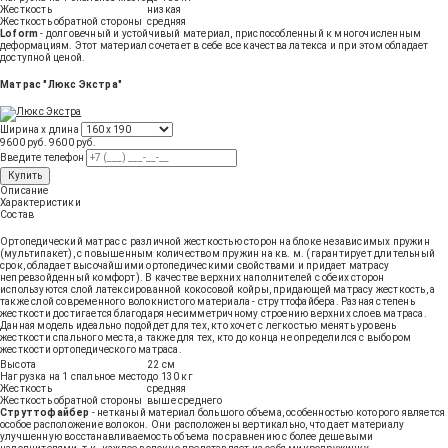
Жесткость
низкая
Жесткость обратной стороны
средняя
Loform
- долговечный и устойчивый материал, приспособленный к многочисленным
деформациям. Этот материал сочетает в себе все качества латекса и при этом обладает
доступной ценой.
Матрас "Люкс Экстра"
Ширина х длина
9600 руб.
9600
руб
.
Введите телефон
Купить
Описание
Характеристики
Состав
Ортопедический матрас с различной жесткостью сторон на блоке независимых пружин
(мультипакет), с повышенным количеством пружин на кв. м. (гарантирует длительный
срок, обладает высочайшими ортопедическими свойствами и придает матрасу
непревзойденный комфорт). В качестве верхних наполнителей с обеих сторон
используются слой латексированной кокосовой койры, придающей матрасу жесткость, а
также слой современного волокнистого материала - струттофайбера. Разная степень
жесткости достигается благодаря несимметричному строению верхних слоев матраса.
Данная модель идеально подойдет для тех, кто хочет с легкостью менять уровень
жесткости спального места, а также для тех, кто до конца не определился с выбором
жесткости ортопедического матраса.
Высота
22 см
Нагрузка на 1 спальное место
до 130 кг
Жесткость
средняя
Жесткость обратной стороны
выше среднего
Струттофайбер
- нетканый материал большого объема, особенностью которого является
особое расположение волокон. Они расположены вертикально, что дает материалу
улучшенную восстанавливаемость объема по сравнению с более дешевыми