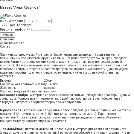
Матрас "Люкс Абсолют"
Ширина х длина
12720 руб.
12720
руб
.
Введите телефон
Купить
Описание
Характеристики
Состав
Жесткий ортопедический матрас на блоке независимых пружин (мультипакет), с
повышенным количеством пружин на кв. м. (гарантирует длительный срок, обладает
высочайшими ортопедическими свойствами и придает матрасу непревзойденный
комфорт). В качестве верхнего наполнителя с обеих сторон используется толстый слой
кокосовой койры, которая придает матрасу высокую степень жесткости. Данная модель
идеально подойдет для тех, кто ищет ортопедический матрас с высокой степенью
жесткости.
Высота
20 см
Нагрузка на 1 спальное место
до 140 кг
Жесткость
высокая
Жесткость обратной стороны
высокая
Кокосовая койра
- материал из ореха кокосовой пальмы, обладающий бактерицидным
свойством. Полностью гиппоалергенен. Своей плотностью материал обеспечивает
твердость матраса и продлевает срок его эксплуатации.
Мультипакет
- независимый пружинный блок, обладающий повышенным количеством
пружин - 512 пружин на кв. м. (1024 пружины на спальное место). Гарантирует
длительный срок службы, обладает высочайшими ортопедическими свойствами и
придает матрасу непревзойденный комфорт.
Термовойлок
- плотный материал. Используем в матрасе для изоляции пружинного
блока от других мягких наполнителей. Это позволяет обеспечить их защиту, сохранить их