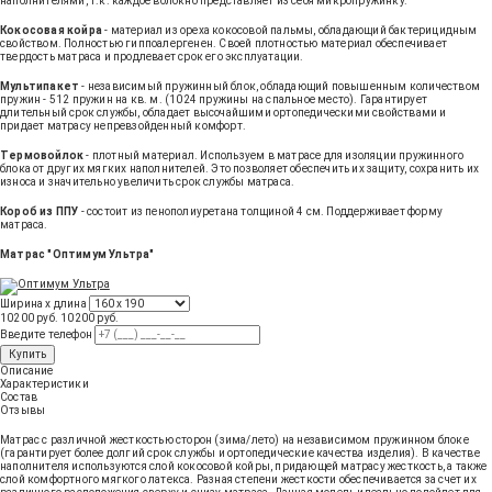
наполнителями, т.к. каждое волокно представляет из себя микропружинку.
Кокосовая койра
- материал из ореха кокосовой пальмы, обладающий бактерицидным
свойством. Полностью гиппоалергенен. Своей плотностью материал обеспечивает
твердость матраса и продлевает срок его эксплуатации.
Мультипакет
- независимый пружинный блок, обладающий повышенным количеством
пружин - 512 пружин на кв. м. (1024 пружины на спальное место). Гарантирует
длительный срок службы, обладает высочайшими ортопедическими свойствами и
придает матрасу непревзойденный комфорт.
Термовойлок
- плотный материал. Используем в матрасе для изоляции пружинного
блока от других мягких наполнителей. Это позволяет обеспечить их защиту, сохранить их
износа и значительно увеличить срок службы матраса.
Короб из ППУ
- состоит из пенополиуретана толщиной 4 см. Поддерживает форму
матраса.
Матрас "Оптимум Ультра"
Ширина х длина
10200 руб.
10200
руб
.
Введите телефон
Купить
Описание
Характеристики
Состав
Отзывы
Матрас с различной жесткостью сторон (зима/лето) на независимом пружинном блоке
(гарантирует более долгий срок службы и ортопедические качества изделия). В качестве
наполнителя используются слой кокосовой койры, придающей матрасу жесткость, а также
слой комфортного мягкого латекса. Разная степени жесткости обеспечивается за счет их