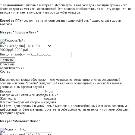
Термовойлок
- плотный материал. Используем в матрасе для изоляции пружинного
блока от других мягких наполнителей. Это позволяет обеспечить их защиту, сохранить их
износа и значительно увеличить срок службы матраса.
Короб из ППУ
- состоит из пенополиуретана толщиной 4 см. Поддерживает форму
матраса.
Матрас "Лоформ Лайт"
Ширина х длина
9000 руб.
9000
руб
.
Введите телефон
Купить
Описание
Характеристики
Состав
Классическая модель беспружинного матраса, изготовленного из высокоплотной
эластичной пены "Loform", обладающей высокими ортопедическими свойствами и
увеличенным сроком службы.
Высота
14 см
Нагрузка на 1 спальное место
до 100 кг
Жесткость
средняя
Жесткость обратной стороны
средняя
Loform
- долговечный и устойчивый материал, приспособленный к многочисленным
деформациям. Этот материал сочетает в себе все качества латекса и при этом обладает
доступной ценой.
Матрас "Монолит Плюс"
Ширина х длина