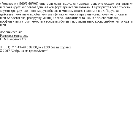
«Релаксон» ( 560*360*90) - анатомическая подушка имеющая основу с «эффектом памяти»
и гарантирует непревзойденный комфорт при использовании. Ее ребристая поверхность
служит для улучшенного воздухообмена и микромассажа головы и шеи. Подушка
действует комплексно: обеспечивает физиологически правильное положение головы и
шеи во время сна, разгрузку мышц и связочного аппарата шеи и плечевого пояса,
профилактику утомляемости и головных болей и нормализацию кровоснабжения головы и
шеи.
Получить консультацию
Дополнительно:
Размеры матрасов
HTML-карта сайта
8 (351) 711-13-49
с 09:00 до 22:00, без выходных
© 2017 "Фабрика матрасов Sonve"