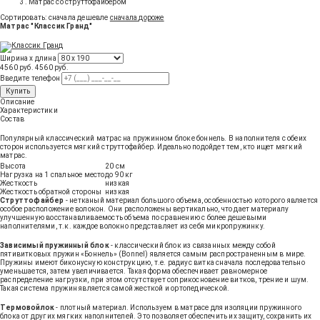
Матрас со струттофайбером
Сортировать:
сначала дешевле
сначала дороже
Матрас "Классик Гранд"
Ширина х длина
4560 руб.
4560
руб
.
Введите телефон
Купить
Описание
Характеристики
Состав
Популярный классический матрас на пружинном блоке боннель. В наполнителя с обеих
сторон используется мягкий струттофайбер. Идеально подойдет тем, кто ищет мягкий
матрас.
Высота
20 см
Нагрузка на 1 спальное место
до 90 кг
Жесткость
низкая
Жесткость обратной стороны
низкая
Струттофайбер
- нетканый материал большого объема, особенностью которого является
особое расположение волокон. Они расположены вертикально, что дает материалу
улучшенную восстанавливаемость объема по сравнению с более дешевыми
наполнителями, т.к. каждое волокно представляет из себя микропружинку.
Зависимый пружинный блок
- классический блок из связанных между собой
пятивитковых пружин «Боннель» (Bonnel) является самым распространенным в мире.
Пружины имеют биконусную конструкцию, т.е. радиус витка сначала последовательно
уменьшается, затем увеличивается. Такая форма обеспечивает равномерное
распределение нагрузки, при этом отсутствует соприкосновение витков, трение и шум.
Такая система пружин является самой жесткой и ортопедической.
Термовойлок
- плотный материал. Используем в матрасе для изоляции пружинного
блока от других мягких наполнителей. Это позволяет обеспечить их защиту, сохранить их