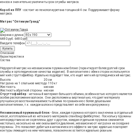
износа и значительно увеличить срок службы матраса.
Короб из ППУ
- состоит из пенополиуретана толщиной 4 см. Поддерживает форму
матраса.
Матрас "Оптимум Гранд"
Ширина х длина
6480 руб.
6480
руб
.
Введите телефон
Купить
Описание
Характеристики
Состав
Недорогой матрас на независимом пружинном блоке (гарантирует более долгий срок
службы и ортопедические качества изделия). В наполнителя с обеих сторон используется
мягкий струттофайбер. Идеально подойдет тем, кто ищет мягкий ортопедический матрас.
Высота
20 см
Нагрузка на 1 спальное место
до 110 кг
Жесткость
низкая
Жесткость обратной стороны
низкая
Струттофайбер
- нетканый материал большого объема, особенностью которого является
особое расположение волокон. Они расположены вертикально, что дает материалу
улучшенную восстанавливаемость объема по сравнению с более дешевыми
наполнителями, т.к. каждое волокно представляет из себя микропружинку.
Независимый пружинный блок
- блок, каждая пружина которого заключена в отдельный
чехол, изготовленный из нетканого материала спанбонд/файбертекс. Поскольку пружины
непосредственно не скреплены друг с другом, каждая отдельная пружина сжимается
настолько, насколько на нее оказывается давление, независимо от нагрузки на соседние
пружины. Это позволяет добиться анатомического эффекта: матрас идеально повторяет
контуры лежащего на нем человека, позвоночник остается идеально ровным.