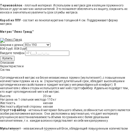
Термовойлок
- плотный материал. Используем в матрасе для изоляции пружинного
блока от других мягких наполнителей. Это позволяет обеспечить их защиту, сохранить их
износа и значительно увеличить срок службы матраса.
Короб из ППУ
- состоит из пенополиуретана толщиной 4 см. Поддерживает форму
матраса.
Матрас "Люкс Гранд"
Ширина х длина
8040 руб.
8040
руб
.
Введите телефон
Купить
Описание
Характеристики
Состав
Ортопедический матрас на блоке независимых пружин (мультипакет), с повышенным
количеством пружин на кв. м. (гарантирует длительный срок, обладает высочайшими
ортопедическими свойствами и придает матрасу непревзойденный комфорт). В
наполнителя с обеих сторон используется мягкий струттофайбер. Идеально подойдет тем,
кто ищет ортопедический мягкий матрас.
Высота
20 см
Нагрузка на 1 спальное место
до 110 кг
Жесткость
низкая
Жесткость обратной стороны
низкая
Струттофайбер
- нетканый материал большого объема, особенностью которого является
особое расположение волокон. Они расположены вертикально, что дает материалу
улучшенную восстанавливаемость объема по сравнению с более дешевыми
наполнителями, т.к. каждое волокно представляет из себя микропружинку.
Мультипакет
- независимый пружинный блок, обладающий повышенным количеством